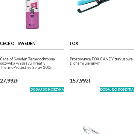
CECE OF SWEDEN
FOX
Cece of Sweden Termoochronna
Prostownica FOX CANDY turkusowa
odżywka w sprayu Kreativ
z jonami ujemnymi
ThermoProtective Spray 200ml
27,99
zł
157,99
zł
DODAJ DO KOSZYKA
DODAJ DO KOSZYKA