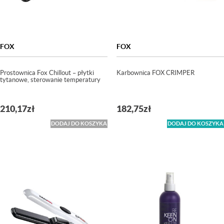
FOX
FOX
Prostownica Fox Chillout – płytki
Karbownica FOX CRIMPER
tytanowe, sterowanie temperatury
210,17
zł
182,75
zł
DODAJ DO KOSZYKA
DODAJ DO KOSZYKA