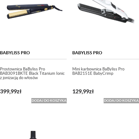
BABYLISS PRO
BABYLISS PRO
Prostownica BaByliss Pro
Mini karbownica BaByliss Pro
BAB3091BKTE Black Titanium Ionic
BAB2151E BabyCrimp
z jonizacją do włosów
399,99
zł
129,99
zł
DODAJ DO KOSZYKA
DODAJ DO KOSZYKA