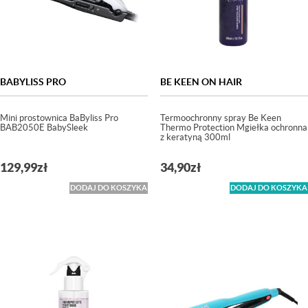
BABYLISS PRO
BE KEEN ON HAIR
Mini prostownica BaByliss Pro
Termoochronny spray Be Keen
BAB2050E BabySleek
Thermo Protection Mgiełka ochronna
z keratyną 300ml
129,99
zł
34,90
zł
DODAJ DO KOSZYKA
DODAJ DO KOSZYKA