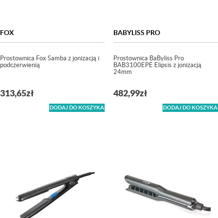
FOX
BABYLISS PRO
Prostownica Fox Samba z jonizacją i
Prostownica BaByliss Pro
podczerwienią
BAB3100EPE Elipsis z jonizacją
24mm
313,65
zł
482,99
zł
DODAJ DO KOSZYKA
DODAJ DO KOSZYKA