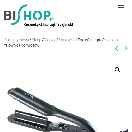
N
a
w
i
g
Strona główna
/
Sklep
/
Włosy
/
Stylizacja
/
Fox Waver profesjonalna
a
falownica do włosów
c
j
a