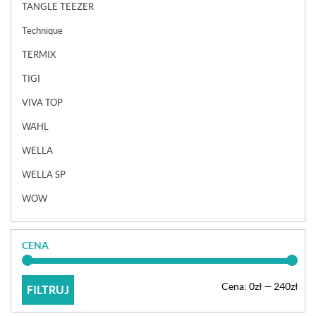
TANGLE TEEZER
Technique
TERMIX
TIGI
VIVA TOP
WAHL
WELLA
WELLA SP
WOW
CENA
Cen
Cen
Cena:
0zł
—
240zł
FILTRUJ
min
max