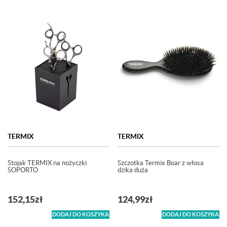
TERMIX
TERMIX
Stojak TERMIX na nożyczki
Szczotka Termix Boar z włosa
SOPORTO
dzika duża
152,15
zł
124,99
zł
DODAJ DO KOSZYKA
DODAJ DO KOSZYKA