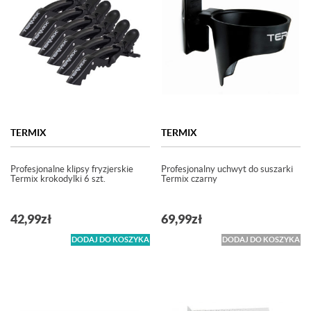
TERMIX
TERMIX
Profesjonalne klipsy fryzjerskie
Profesjonalny uchwyt do suszarki
Termix krokodylki 6 szt.
Termix czarny
42,99
zł
69,99
zł
DODAJ DO KOSZYKA
DODAJ DO KOSZYKA