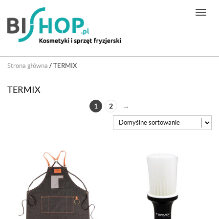
N
a
w
i
g
Strona główna
/
TERMIX
a
c
TERMIX
j
a
1
2
→