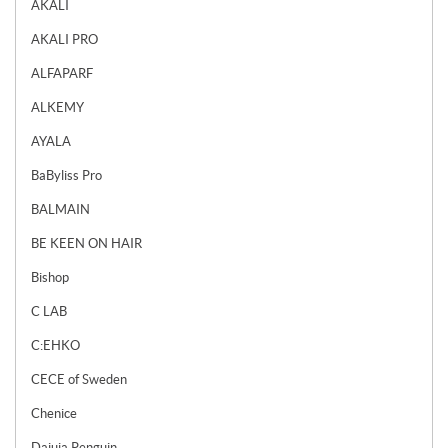
AKALI
AKALI PRO
ALFAPARF
ALKEMY
AYALA
BaByliss Pro
BALMAIN
BE KEEN ON HAIR
Bishop
C LAB
C:EHKO
CECE of Sweden
Chenice
Dajuja Penguin