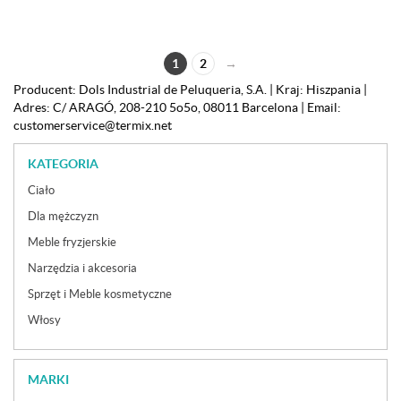
1
2
→
Producent: Dols Industrial de Peluqueria, S.A. | Kraj: Hiszpania |
Adres: C/ ARAGÓ, 208-210 5o5o, 08011 Barcelona | Email:
customerservice@termix.net
KATEGORIA
Ciało
Dla mężczyzn
Meble fryzjerskie
Narzędzia i akcesoria
Sprzęt i Meble kosmetyczne
Włosy
MARKI