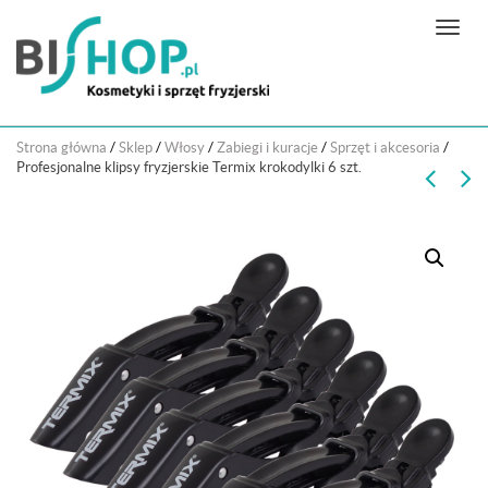
N
a
w
i
g
Strona główna
/
Sklep
/
Włosy
/
Zabiegi i kuracje
/
Sprzęt i akcesoria
/
a
Profesjonalne klipsy fryzjerskie Termix krokodylki 6 szt.
c
j
a