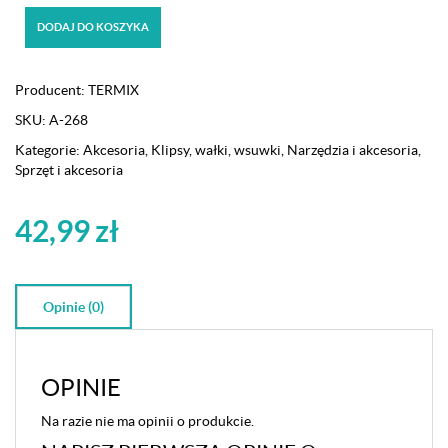
ilość
DODAJ DO KOSZYKA
Profesjonalne
klipsy
fryzjerskie
Producent:
TERMIX
Termix
SKU:
A-268
krokodylki
6
Kategorie:
Akcesoria
,
Klipsy, wałki, wsuwki
,
Narzędzia i akcesoria
,
szt.
Sprzęt i akcesoria
42,99
zł
Opinie (0)
OPINIE
Na razie nie ma opinii o produkcie.