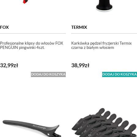
FOX
TERMIX
Profesjonalne klipsy do włosów FOX
Karkówka pędzel fryzjerski Termix
PENGUIN pingwinki 4szt.
czarna z białym włosiem
32,99
zł
38,99
zł
DODAJ DO KOSZYKA
DODAJ DO KOSZYKA