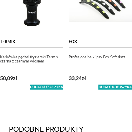
TERMIX
FOX
Karkówka pędzel fryzjerski Termix
Profesjonalne klipsy Fox Soft 4szt
czarna z czarnym włosiem
50,09
zł
33,24
zł
DODAJ DO KOSZYKA
DODAJ DO KOSZYKA
PODOBNE PRODUKTY