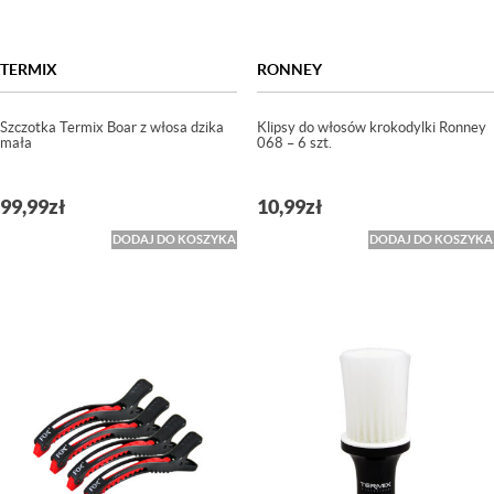
TERMIX
RONNEY
Szczotka Termix Boar z włosa dzika
Klipsy do włosów krokodylki Ronney
mała
068 – 6 szt.
99,99
zł
10,99
zł
DODAJ DO KOSZYKA
DODAJ DO KOSZYKA