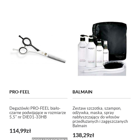
PRO-FEEL
BALMAIN
Degażówki PRO-FEEL biało-
Zestaw szczotka, szampon,
czarne podwijające w rozmiarze
odżywka, maska, spray
5,5″ nr DIE01-33HB
nabłyszczający do włosów
przedłużanych i zagęszczanych
Balmain
114,99
zł
138,29
zł