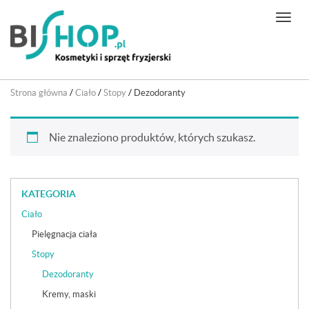
N
a
w
i
g
Strona główna
/
Ciało
/
Stopy
/
Dezodoranty
a
c
j
Nie znaleziono produktów, których szukasz.
a
KATEGORIA
Ciało
Pielęgnacja ciała
Stopy
Dezodoranty
Kremy, maski