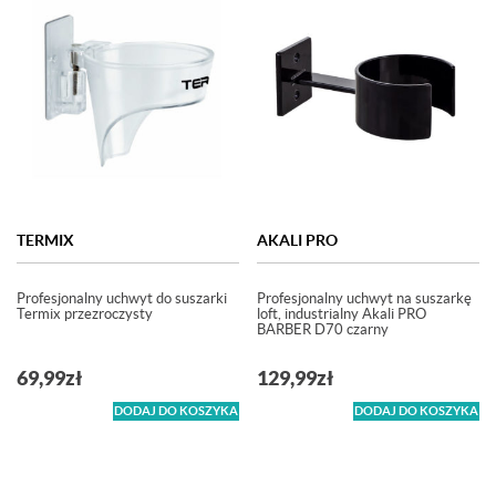
TERMIX
AKALI PRO
Profesjonalny uchwyt do suszarki
Profesjonalny uchwyt na suszarkę
Termix przezroczysty
loft, industrialny Akali PRO
BARBER D70 czarny
69,99
zł
129,99
zł
DODAJ DO KOSZYKA
DODAJ DO KOSZYKA