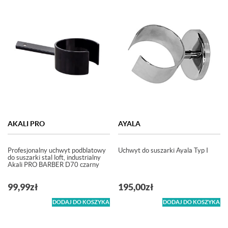
AKALI PRO
AYALA
Profesjonalny uchwyt podblatowy
Uchwyt do suszarki Ayala Typ I
do suszarki stal loft, industrialny
Akali PRO BARBER D70 czarny
99,99
zł
195,00
zł
DODAJ DO KOSZYKA
DODAJ DO KOSZYKA