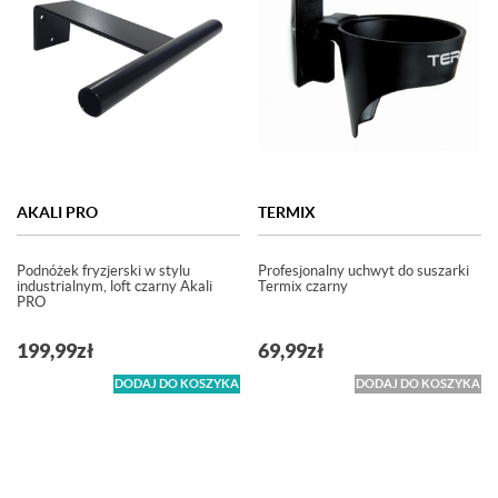
AKALI PRO
TERMIX
Podnóżek fryzjerski w stylu
Profesjonalny uchwyt do suszarki
industrialnym, loft czarny Akali
Termix czarny
PRO
199,99
zł
69,99
zł
DODAJ DO KOSZYKA
DODAJ DO KOSZYKA