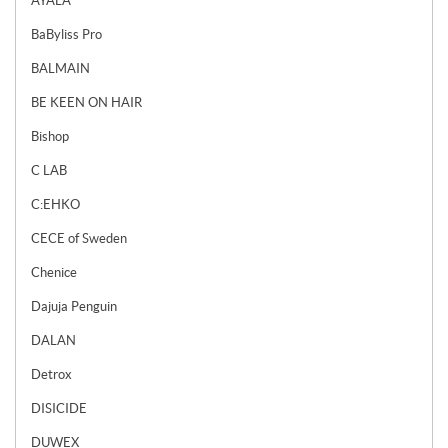
AYALA
BaByliss Pro
BALMAIN
BE KEEN ON HAIR
Bishop
C LAB
C:EHKO
CECE of Sweden
Chenice
Dajuja Penguin
DALAN
Detrox
DISICIDE
DUWEX