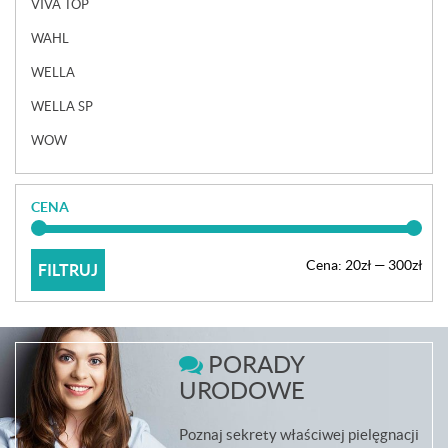
VIVA TOP
WAHL
WELLA
WELLA SP
WOW
CENA
Cen
Cen
Cena:
20zł
—
300zł
FILTRUJ
min
max
PORADY
URODOWE
Poznaj sekrety właściwej pielęgnacji