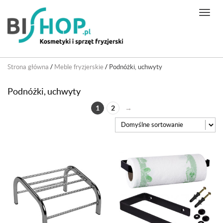
N
a
w
i
g
Strona główna
/
Meble fryzjerskie
/
Podnóżki, uchwyty
a
c
Podnóżki, uchwyty
j
a
1
2
→