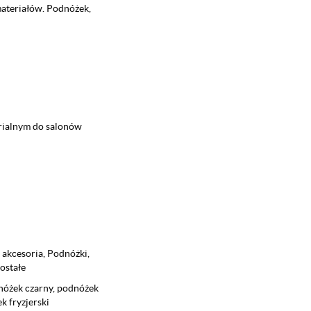
materiałów. Podnóżek,
rialnym do salonów
 akcesoria
,
Podnóżki,
ostałe
nóżek czarny
,
podnóżek
 fryzjerski