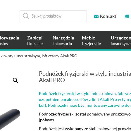
Wyszukiwarka
produktów
Kontakt
loryzacja
Zabiegi
Narzędzia
Meble
Urządzen
osów
i kuracje
i akcesoria
fryzjerskie
kosmetycz
ki w stylu industrialnym, loft czarny Akali PRO
Podnóżek fryzjerski w stylu industria
Akali PRO
Podnóżek fryzjerski w stylu industrialnym, fabryc
uzupełnieniem akcesoriów z linii Akali Pro w tym
Loft. Podnóżek może być montowany zarówno do śc
Podnóżek fryzjerski został pomalowany proszkowo
(półmat)
Podnóżek jest wykonany ze stali malowanej proszk