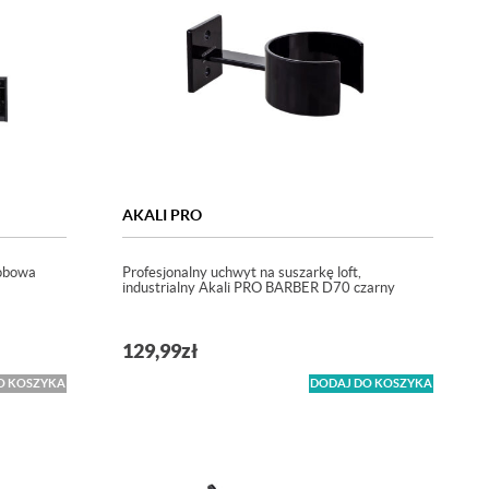
AKALI PRO
sobowa
Profesjonalny uchwyt na suszarkę loft,
industrialny Akali PRO BARBER D70 czarny
129,99
zł
O KOSZYKA
DODAJ DO KOSZYKA