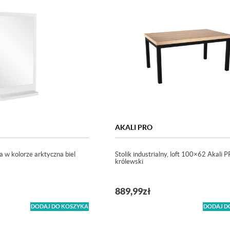
AKALI PRO
a w kolorze arktyczna biel
Stolik industrialny, loft 100×62 Akali 
królewski
889,99
zł
DODAJ DO KOSZYKA
DODAJ D