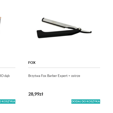
FOX
PRO dąb
Brzytwa Fox Barber Expert + ostrze
28,99
zł
O KOSZYKA
DODAJ DO KOSZYKA