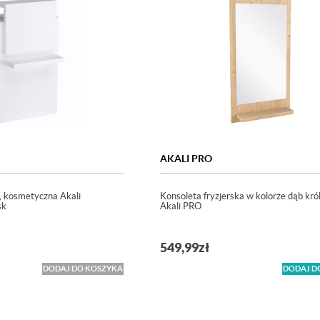
AKALI PRO
a, kosmetyczna Akali
Konsoleta fryzjerska w kolorze dąb kró
sk
Akali PRO
549,99
zł
DODAJ DO KOSZYKA
DODAJ D