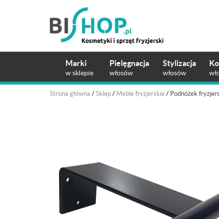
Marki
Pielęgnacja
Stylizacja
Ko
w sklepie
włosów
włosów
wł
Strona główna
/
Sklep
/
Meble fryzjerskie
/
Podnóżek fryzjers