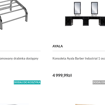
AYALA
romowany drabinka dostępny
Konsoleta Ayala Barber Industrial 1 o
4 999,99
zł
DODAJ DO KOSZYKA
DODAJ D