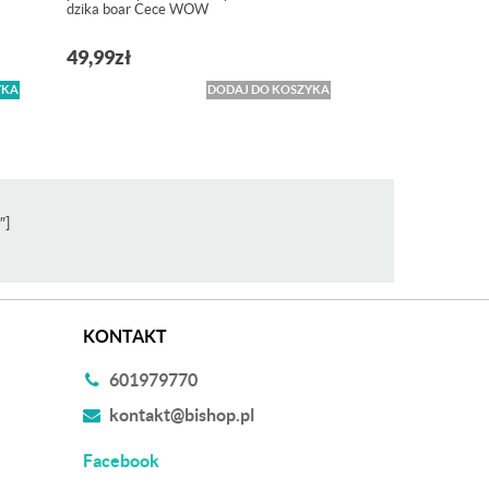
dzika boar Cece WOW
49,99
zł
YKA
DODAJ DO KOSZYKA
″]
KONTAKT
601979770
kontakt@bishop.pl
Facebook