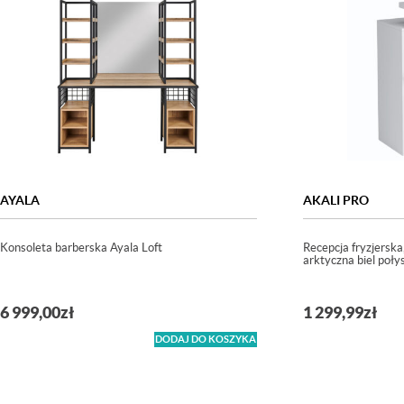
AYALA
AKALI PRO
Konsoleta barberska Ayala Loft
Recepcja fryzjersk
arktyczna biel poły
6 999,00
zł
1 299,99
zł
DODAJ DO KOSZYKA