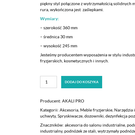
piękny styl połączone z wytrzymałością solidnych 
rura, wykończona jest zaślepkami.
Wymiary:
– szerokość 360 mm
– średnica 30 mm
– wysokość 245 mm
Jesteśmy producentem wyposażenia w stylu indust
fryzjerskich, kosmetycznych i innych.
ilość
DODAJ DO KOSZYKA
Podnóżek
fryzjerski
w
Producent:
AKALI PRO
stylu
Kategorii:
Akcesoria
,
Meble fryzjerskie
,
Narzędzia i
industrialnym,
uchwyty
,
Spryskiwacze, dozowniki, dezynfekcja poz
loft
czarny
Znaczników:
akcesoria do salonu industrialne
,
pod
industrialny
,
podnóżek ze stali
,
wytrzymały podnóżek
Akali