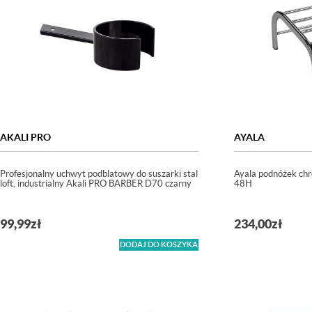
AKALI PRO
AYALA
Profesjonalny uchwyt podblatowy do suszarki stal
Ayala podnóżek ch
loft, industrialny Akali PRO BARBER D70 czarny
48H
99,99
zł
234,00
zł
DODAJ DO KOSZYKA