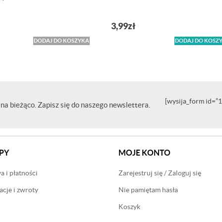
3,99
zł
DODAJ DO KOSZYKA
DODAJ DO KOSZ
[wysija_form id=”1
na bieżąco. Zapisz się do naszego newslettera.
PY
MOJE KONTO
 i płatności
Zarejestruj się / Zaloguj się
cje i zwroty
Nie pamiętam hasła
Koszyk