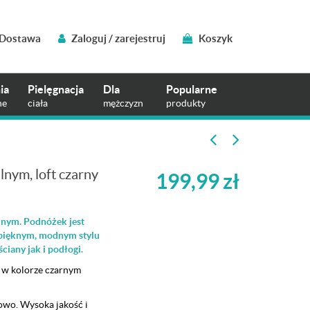
Dostawa
Zaloguj / zarejestruj
Koszyk
ia
Pielęgnacja
Dla
Popularne
ne
ciała
mężczyzn
produkty
lnym, loft czarny
199,99
zł
znym. Podnóżek jest
 pięknym, modnym stylu
iany jak i podłogi.
 w kolorze czarnym
owo. Wysoka jakość i