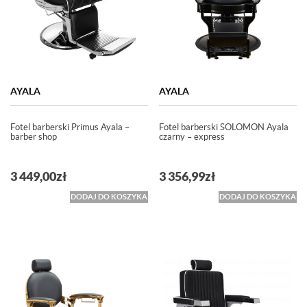
AYALA
AYALA
Fotel barberski Primus Ayala –
Fotel barberski SOLOMON Ayala
barber shop
czarny – express
3 449,00
zł
3 356,99
zł
DODAJ DO KOSZYKA
DODAJ DO KOSZYKA