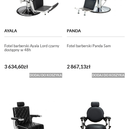
AYALA
PANDA
Fotel barberski Ayala Lord czarny
Fotel barberski Panda Sam
dostępny w 48h
3 634,60
zł
2 867,13
zł
DODAJ DO KOSZYKA
DODAJ DO KOSZYKA