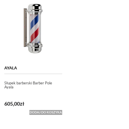
AYALA
Słupek barberski Barber Pole
Ayala
605,00
zł
DODAJ DO KOSZYKA