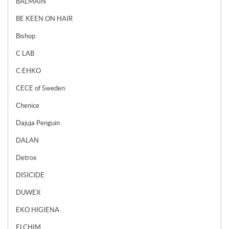
BALMAIN
BE KEEN ON HAIR
Bishop
C LAB
C:EHKO
CECE of Sweden
Chenice
Dajuja Penguin
DALAN
Detrox
DISICIDE
DUWEX
EKO HIGIENA
ELCHIM