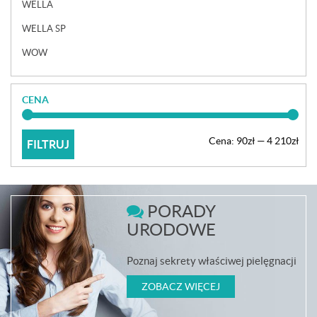
WELLA
WELLA SP
WOW
CENA
Cen
Cen
Cena:
90zł
—
4 210zł
FILTRUJ
min
max
PORADY
URODOWE
Poznaj sekrety właściwej pielęgnacji
ZOBACZ WIĘCEJ