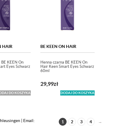
N HAIR
BE KEEN ON HAIR
a BE KEEN On
Henna czarna BE KEEN On
art Eyes Schwarz
Hair Keen Smart Eyes Schwarz
60ml
29,99
zł
ODAJ DO KOSZYKA
DODAJ DO KOSZYKA
leusingen | Email:
1
2
3
4
→