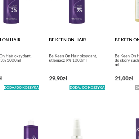
N ON HAIR
BE KEEN ON HAIR
BE KEEN O
On Hair oksydant,
Be Keen On Hair oksydant,
Be Keen On Ha
z 3% 1000ml
utleniacz 9% 1000ml
do skóry such
ml
ł
29,90
zł
21,00
zł
DODAJ DO KOSZYKA
DODAJ DO KOSZYKA
D