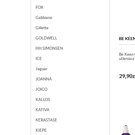
FOX
Gabbiano
Gillette
GOLDWELL
BE KEE
HH SIMONSEN
Be Keen 
ICE
utleniac
Jaguar
29,90
z
JOANNA
JOICO
KALLOS
KATIVA
KERASTASE
KIEPE