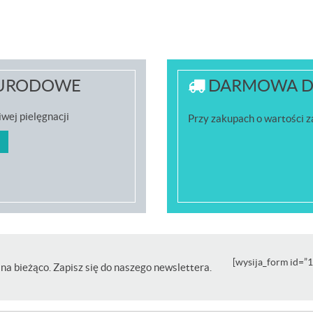
URODOWE
DARMOWA D
wej pielęgnacji
Przy zakupach o wartości 
[wysija_form id=”1
na bieżąco. Zapisz się do naszego newslettera.