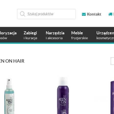
Wyszukiwarka
produktów
Kontakt
loryzacja
Zabiegi
Narzędzia
Meble
Urządzen
osów
i kuracje
i akcesoria
fryzjerskie
kosmetycz
EN ON HAIR