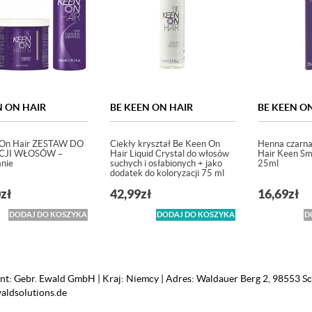
N ON HAIR
BE KEEN ON HAIR
BE KEEN O
 On Hair ZESTAW DO
Ciekły kryształ Be Keen On
Henna czarn
CJI WŁOSÓW –
Hair Liquid Crystal do włosów
Hair Keen Sm
nie
suchych i osłabionych + jako
25ml
dodatek do koloryzacji 75 ml
0
zł
42,99
zł
16,69
zł
DODAJ DO KOSZYKA
DODAJ DO KOSZYKA
D
t: Gebr. Ewald GmbH | Kraj: Niemcy | Adres: Waldauer Berg 2, 98553 Sch
aldsolutions.de