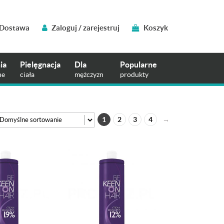
Dostawa
Zaloguj / zarejestruj
Koszyk
ia
Pielęgnacja
Dla
Popularne
ne
ciała
mężczyzn
produkty
1
2
3
4
→