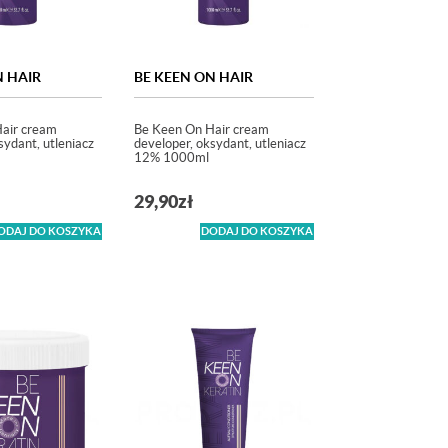
N HAIR
BE KEEN ON HAIR
air cream
Be Keen On Hair cream
sydant, utleniacz
developer, oksydant, utleniacz
12% 1000ml
29,90
zł
ODAJ DO KOSZYKA
DODAJ DO KOSZYKA