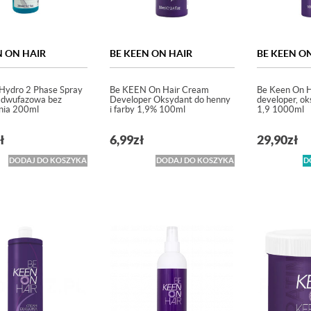
N ON HAIR
BE KEEN ON HAIR
BE KEEN O
Hydro 2 Phase Spray
Be KEEN On Hair Cream
Be Keen On H
 dwufazowa bez
Developer Oksydant do henny
developer, ok
nia 200ml
i farby 1,9% 100ml
1,9 1000ml
ł
6,99
zł
29,90
zł
DODAJ DO KOSZYKA
DODAJ DO KOSZYKA
D