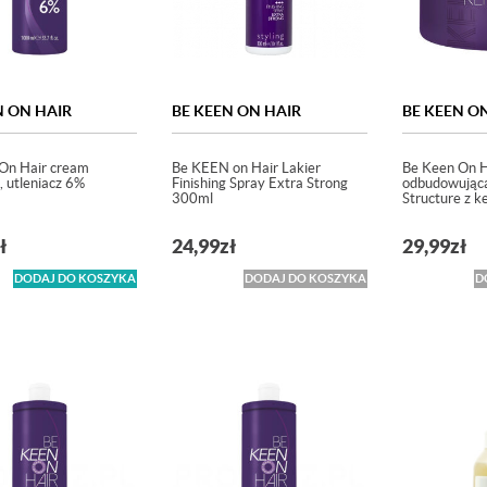
N ON HAIR
BE KEEN ON HAIR
BE KEEN O
On Hair cream
Be KEEN on Hair Lakier
Be Keen On 
, utleniacz 6%
Finishing Spray Extra Strong
odbudowując
300ml
Structure z 
ł
24,99
zł
29,99
zł
DODAJ DO KOSZYKA
DODAJ DO KOSZYKA
D