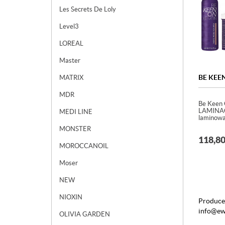
Les Secrets De Loly
Level3
LOREAL
Master
BE KEE
MATRIX
MDR
Be Keen
LAMINA
MEDI LINE
laminowa
MONSTER
118,8
MOROCCANOIL
Moser
NEW
NIOXIN
Producen
info@ew
OLIVIA GARDEN