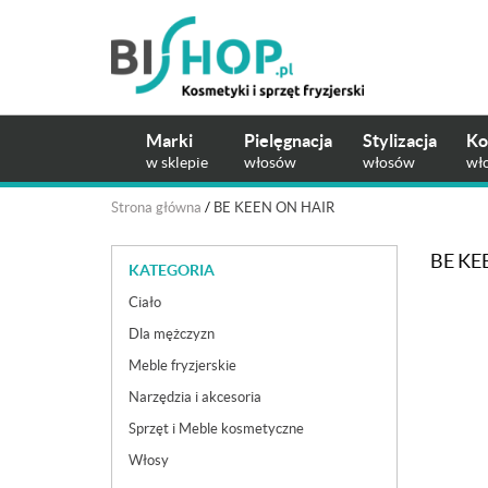
Marki
Pielęgnacja
Stylizacja
Ko
w sklepie
włosów
włosów
wł
Strona główna
/
BE KEEN ON HAIR
BE KE
KATEGORIA
Ciało
Dla mężczyzn
Meble fryzjerskie
Narzędzia i akcesoria
Sprzęt i Meble kosmetyczne
Włosy