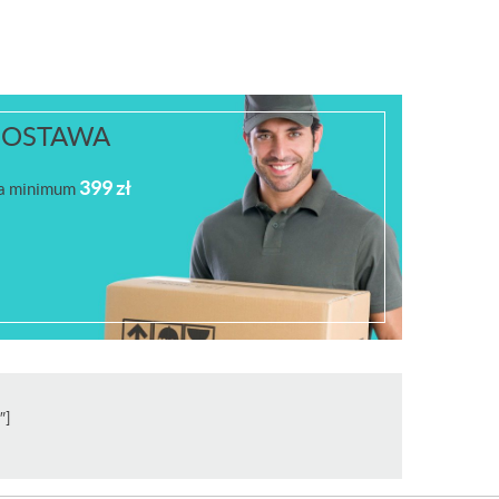
OSTAWA
399 zł
za minimum
″]