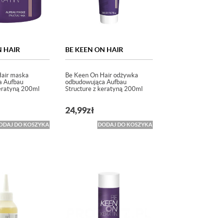
N HAIR
BE KEEN ON HAIR
Hair maska
Be Keen On Hair odżywka
a Aufbau
odbudowująca Aufbau
keratyną 200ml
Structure z keratyną 200ml
24,99
zł
ODAJ DO KOSZYKA
DODAJ DO KOSZYKA