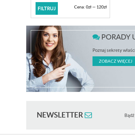
Cena
Cena
Cena:
0zł
—
120zł
FILTRUJ
min
max
PORADY 
Poznaj sekrety właści
ZOBACZ WIĘCEJ
NEWSLETTER
Bądź 