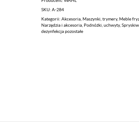
Producent:
WAHL
SKU:
A-284
Kategorii:
Akcesoria
,
Maszynki, trymery
,
Meble fryz
Narzędzia i akcesoria
,
Podnóżki, uchwyty
,
Spryskiw
dezynfekcja pozostałe