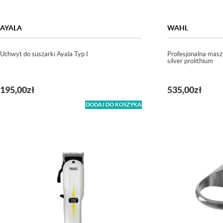
AYALA
WAHL
Uchwyt do suszarki Ayala Typ I
Profesjonalna mas
silver prolithium
195,00
zł
535,00
zł
DODAJ DO KOSZYKA