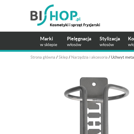
Marki
Pielęgnacja
Stylizacja
Ko
w sklepie
włosów
włosów
wł
Strona główna
/
Sklep
/
Narzędzia i akcesoria
/
Uchwyt metal