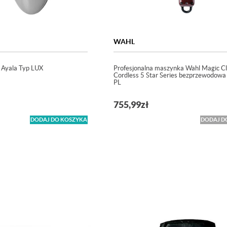
WAHL
 Ayala Typ LUX
Profesjonalna maszynka Wahl Magic Cl
Cordless 5 Star Series bezprzewodowa
PL
755,99
zł
DODAJ DO KOSZYKA
DODAJ D