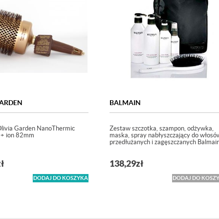
GARDEN
BALMAIN
Olivia Garden NanoThermic
Zestaw szczotka, szampon, odżywka,
+ ion 82mm
maska, spray nabłyszczający do włosó
przedłużanych i zagęszczanych Balmai
zł
138,29
zł
DODAJ DO KOSZYKA
DODAJ DO KOSZ