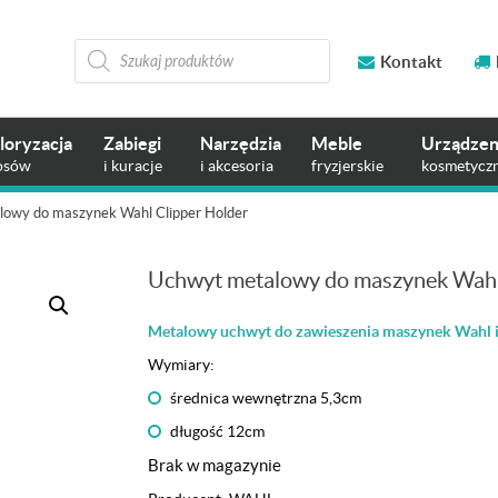
Wyszukiwarka
produktów
Kontakt
loryzacja
Zabiegi
Narzędzia
Meble
Urządzen
osów
i kuracje
i akcesoria
fryzjerskie
kosmetycz
owy do maszynek Wahl Clipper Holder
Uchwyt metalowy do maszynek Wahl
Metalowy uchwyt do zawieszenia maszynek Wahl i
Wymiary:
średnica wewnętrzna 5,3cm
długość 12cm
Brak w magazynie