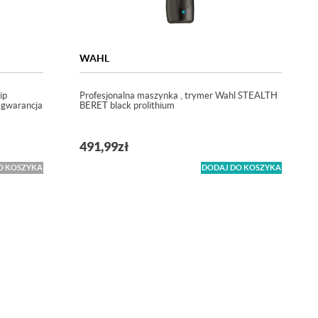
WAHL
ip
Profesjonalna maszynka , trymer Wahl STEALTH
 gwarancja
BERET black prolithium
491,99
zł
O KOSZYKA
DODAJ DO KOSZYKA