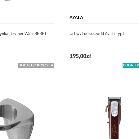
AYALA
zynka , trymer Wahl BERET
Uchwyt do suszarki Ayala Typ II
195,00
zł
DODAJ DO KOSZYKA
DODAJ D