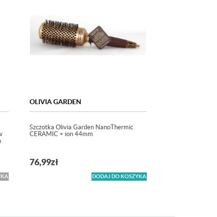
OLIVIA GARDEN
Szczotka Olivia Garden NanoThermic
w
CERAMIC + ion 44mm
n
76,99
zł
YKA
DODAJ DO KOSZYKA