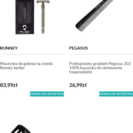
RONNEY
PEGASUS
Maszynka do golenia na żyletki
Profesjonalny grzebień Pegasus 302
Ronney barber
100% kauczuku do cieniowania
trapezoidalny
83,99
zł
26,99
zł
DODAJ DO KOSZYKA
DODAJ DO KOSZYKA