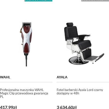
WAHL
AYALA
Profesjonalna maszynka WAHL
Fotel barberski Ayala Lord czarny
Magic Clip przewodowa gwarancja
dostępny w 48h
PL
417,99
zł
3 634,60
zł