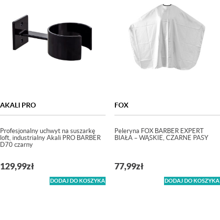
AKALI PRO
FOX
Profesjonalny uchwyt na suszarkę
Peleryna FOX BARBER EXPERT
loft, industrialny Akali PRO BARBER
BIAŁA – WĄSKIE, CZARNE PASY
D70 czarny
129,99
zł
77,99
zł
DODAJ DO KOSZYKA
DODAJ DO KOSZYKA