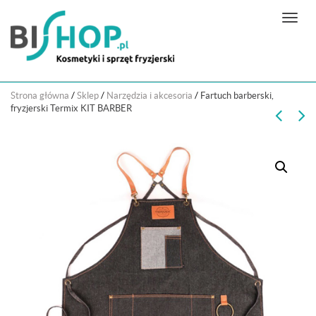
N
a
w
i
g
Strona główna
/
Sklep
/
Narzędzia i akcesoria
/
Fartuch barberski,
a
fryzjerski Termix KIT BARBER
c
j
a