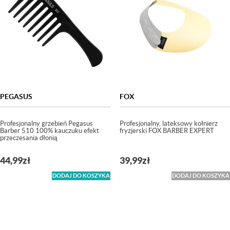
PEGASUS
FOX
Profesjonalny grzebień Pegasus
Profesjonalny, lateksowy kołnierz
Barber 510 100% kauczuku efekt
fryzjerski FOX BARBER EXPERT
przeczesania dłonią
44,99
zł
39,99
zł
DODAJ DO KOSZYKA
DODAJ DO KOSZYKA