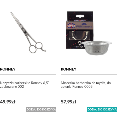
RONNEY
RONNEY
Nożyczki barberskie Ronney 6,5″
Miseczka barberska do mydła, do
ząbkowane 002
golenia Ronney 0005
49,99
zł
57,99
zł
DODAJ DO KOSZYKA
DODAJ DO KOSZYKA