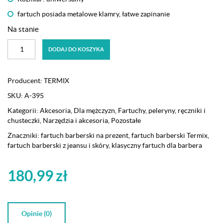
fartuch posiada metalowe klamry, łatwe zapinanie
Na stanie
ilość
DODAJ DO KOSZYKA
Fartuch
barberski,
fryzjerski
Producent:
TERMIX
Termix
SKU:
A-395
KIT
BARBER
Kategorii:
Akcesoria
,
Dla mężczyzn
,
Fartuchy, peleryny, ręczniki i
chusteczki
,
Narzędzia i akcesoria
,
Pozostałe
Znaczniki:
fartuch barberski na prezent
,
fartuch barberski Termix
,
fartuch barberski z jeansu i skóry
,
klasyczny fartuch dla barbera
180,99
zł
Opinie (0)