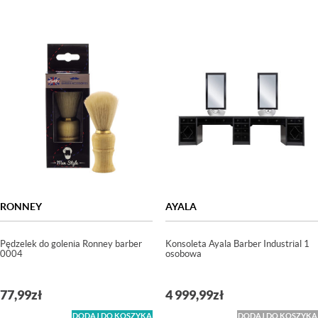
RONNEY
AYALA
Pędzelek do golenia Ronney barber
Konsoleta Ayala Barber Industrial 1
0004
osobowa
77,99
zł
4 999,99
zł
DODAJ DO KOSZYKA
DODAJ DO KOSZYKA