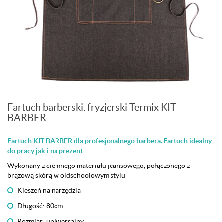
Fartuch barberski, fryzjerski Termix KIT
BARBER
Fartuch KIT BARBER dla profesjonalnego barbera. Fartuch idealny
do pracy jak i na prezent
Wykonany z ciemnego materiału jeansowego, połączonego z
brązową skórą w oldschoolowym stylu
Kieszeń na narzędzia
Długość: 80cm
Rozmiar: uniwersalny