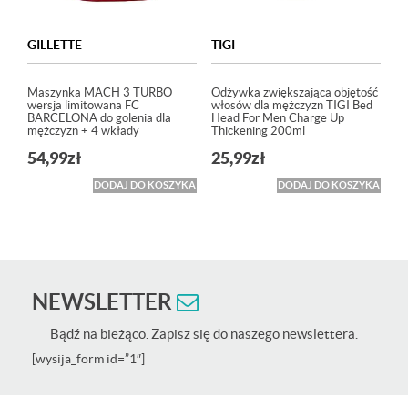
GILLETTE
TIGI
Maszynka MACH 3 TURBO
Odżywka zwiększająca objętość
wersja limitowana FC
włosów dla mężczyzn TIGI Bed
BARCELONA do golenia dla
Head For Men Charge Up
mężczyzn + 4 wkłady
Thickening 200ml
54,99
zł
25,99
zł
DODAJ DO KOSZYKA
DODAJ DO KOSZYKA
NEWSLETTER
Bądź na bieżąco. Zapisz się do naszego newslettera.
[wysija_form id=”1″]