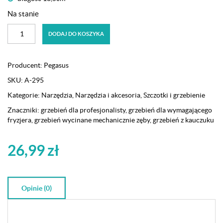
Na stanie
ilość
DODAJ DO KOSZYKA
Profesjonalny
grzebień
Pegasus
Producent:
Pegasus
302
SKU:
A-295
100%
kauczuku
Kategorie:
Narzędzia
,
Narzędzia i akcesoria
,
Szczotki i grzebienie
do
Znaczniki:
grzebień dla profesjonalisty
,
grzebień dla wymagającego
cieniowania
fryzjera
,
grzebień wycinane mechanicznie zęby
,
grzebień z kauczuku
trapezoidalny
26,99
zł
Opinie (0)