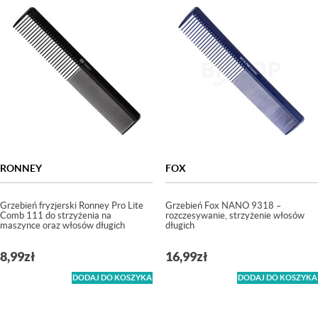
RONNEY
FOX
Grzebień fryzjerski Ronney Pro Lite
Grzebień Fox NANO 9318 –
Comb 111 do strzyżenia na
rozczesywanie, strzyżenie włosów
maszynce oraz włosów długich
długich
8,99
zł
16,99
zł
DODAJ DO KOSZYKA
DODAJ DO KOSZYKA