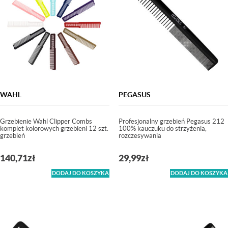
WAHL
PEGASUS
Grzebienie Wahl Clipper Combs
Profesjonalny grzebień Pegasus 212
komplet kolorowych grzebieni 12 szt.
100% kauczuku do strzyżenia,
grzebień
rozczesywania
140,71
zł
29,99
zł
DODAJ DO KOSZYKA
DODAJ DO KOSZYKA