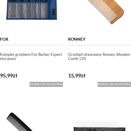
FOX
RONNEY
Komplet grzebieni Fox Barber Expert
Grzebień drewniany Ronney Wooden
etui jeans
Comb 120
95,99
zł
15,99
zł
DODAJ DO KOSZYKA
DODAJ DO KOSZYKA