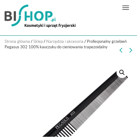
N
a
w
i
g
Strona główna
/
Sklep
/
Narzędzia i akcesoria
/
Profesjonalny grzebień
a
Pegasus 302 100% kauczuku do cieniowania trapezoidalny
c
j
a