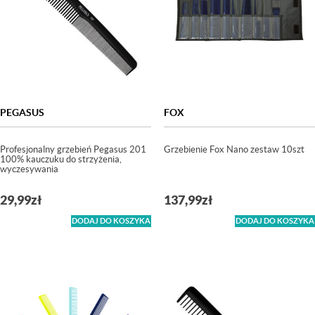
PEGASUS
FOX
Profesjonalny grzebień Pegasus 201
Grzebienie Fox Nano zestaw 10szt
100% kauczuku do strzyżenia,
wyczesywania
29,99
zł
137,99
zł
DODAJ DO KOSZYKA
DODAJ DO KOSZYKA