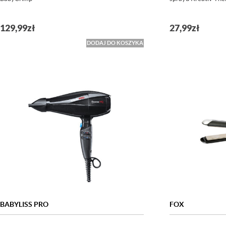
129,99
zł
27,99
zł
DODAJ DO KOSZYKA
BABYLISS PRO
FOX