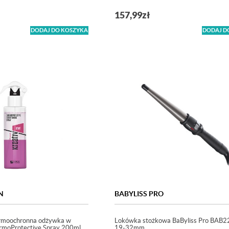
157,99
zł
DODAJ DO KOSZYKA
DODAJ D
N
BABYLISS PRO
ermoochronna odżywka w
Lokówka stożkowa BaByliss Pro BAB
ermoProtective Spray 200ml
19-32mm