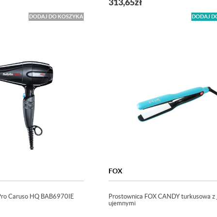
313,65
zł
DODAJ DO KOSZYKA
DODAJ D
FOX
 Pro Caruso HQ BAB6970IE
Prostownica FOX CANDY turkusowa z 
ujemnymi