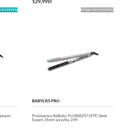
129,99
zł
O KOSZYKA
DODAJ DO KOSZYKA
BABYLISS PRO
jonami
Prostownica BaByliss Pro BAB2072EPE Sleek
Expert 24mm wysyłka 24H