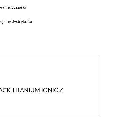
wanie
,
Suszarki
icjalny dystrybutor
CK TITANIUM IONIC Z