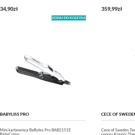
34,90
zł
359,99
zł
DODAJ DO KOSZYKA
BABYLISS PRO
CECE OF SWEDE
Mini karbownica BaByliss Pro BAB2151E
Cece of Sweden T
BabyCrimp
sprayu Kreativ Th