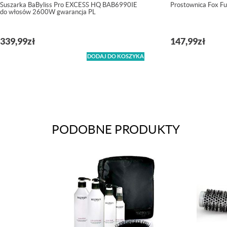
Suszarka BaByliss Pro EXCESS HQ BAB6990IE
Prostownica Fox Fu
do włosów 2600W gwarancja PL
339,99
zł
147,99
zł
DODAJ DO KOSZYKA
PODOBNE PRODUKTY