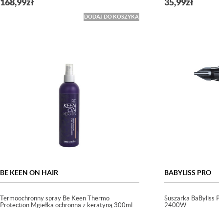
168,99
zł
35,99
zł
DODAJ DO KOSZYKA
BE KEEN ON HAIR
BABYLISS PRO
Termoochronny spray Be Keen Thermo
Suszarka BaByliss
Protection Mgiełka ochronna z keratyną 300ml
2400W