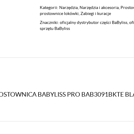
Kategorii:
Narzędzia
,
Narzędzia i akcesoria
,
Prosto
prostownice lokówki
,
Zabiegi i kuracje
Znaczniki:
oficjalny dystrybutor części BaByliss
,
of
sprzętu BaByliss
ROSTOWNICA BABYLISS PRO BAB3091BKTE BLA