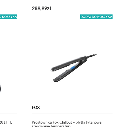
289,99
zł
O KOSZYKA
DODAJ DO KOSZYKA
FOX
2281TTE
Prostownica Fox Chillout – płytki tytanowe,
sterowanie temperatury