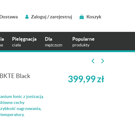
Dostawa
Zaloguj / zarejestruj
Koszyk
ia
Pielęgnacja
Dla
Popularne
ne
ciała
mężczyzn
produkty
1BKTE Black
399,99
zł
nium Ionic z jonizacją
 Główne cechy
 szybkość nagrzewania,
 temperatury.
C