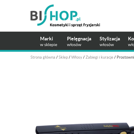
Marki
Pielęgnacja
Stylizacja
Ko
w sklepie
włosów
włosów
wł
Strona główna
/
Sklep
/
Włosy
/
Zabiegi i kuracje
/
Prostowni