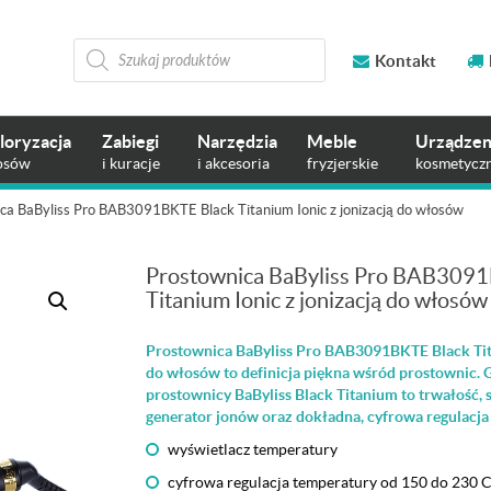
Wyszukiwarka
produktów
Kontakt
loryzacja
Zabiegi
Narzędzia
Meble
Urządzen
osów
i kuracje
i akcesoria
fryzjerskie
kosmetycz
ca BaByliss Pro BAB3091BKTE Black Titanium Ionic z jonizacją do włosów
Prostownica BaByliss Pro BAB309
Titanium Ionic z jonizacją do włosów
Prostownica BaByliss Pro BAB3091BKTE Black Tita
do włosów to definicja piękna wśród prostownic.
prostownicy BaByliss Black Titanium to trwałość,
generator jonów oraz dokładna, cyfrowa regulacja
wyświetlacz temperatury
cyfrowa regulacja temperatury od 150 do 230 