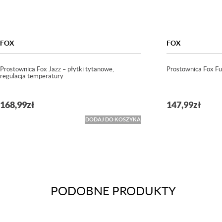
FOX
FOX
Prostownica Fox Jazz – płytki tytanowe,
Prostownica Fox Fu
regulacja temperatury
168,99
zł
147,99
zł
DODAJ DO KOSZYKA
PODOBNE PRODUKTY