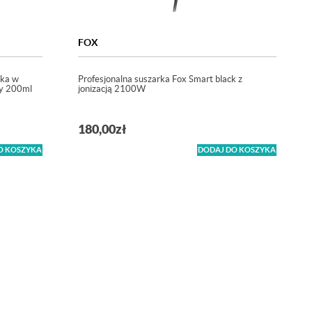
FOX
wka w
Profesjonalna suszarka Fox Smart black z
ay 200ml
jonizacją 2100W
180,00
zł
O KOSZYKA
DODAJ DO KOSZYKA