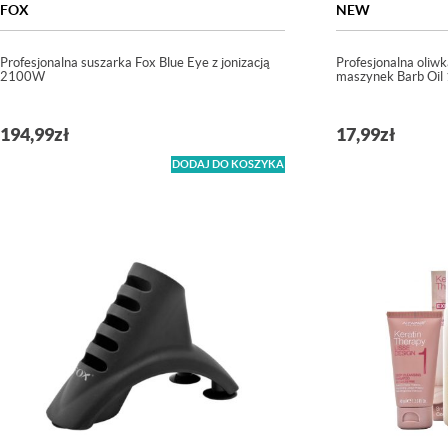
FOX
NEW
Profesjonalna suszarka Fox Blue Eye z jonizacją
Profesjonalna oliwk
2100W
maszynek Barb Oil
194,99
zł
17,99
zł
DODAJ DO KOSZYKA