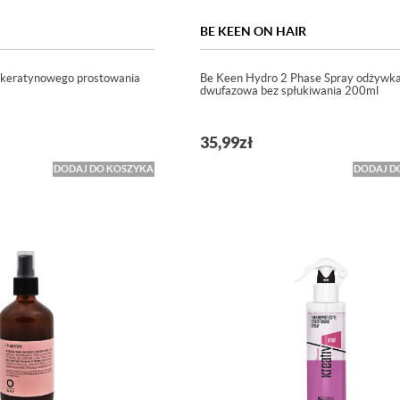
BE KEEN ON HAIR
o keratynowego prostowania
Be Keen Hydro 2 Phase Spray odżywk
dwufazowa bez spłukiwania 200ml
35,99
zł
DODAJ DO KOSZYKA
DODAJ D