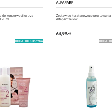
ALFAPARF
a do konserwacji ostrzy
Zestaw do keratynowego prostowania
 120ml
Alfaparf Yellow
64,99
zł
DODAJ DO KOSZYKA
DODAJ D