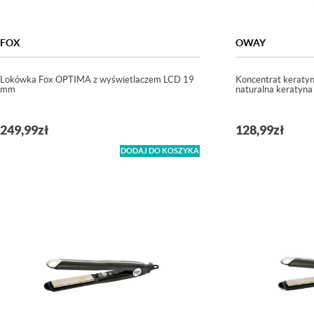
FOX
OWAY
Lokówka Fox OPTIMA z wyświetlaczem LCD 19
Koncentrat kerat
mm
naturalna keratyn
249,99
zł
128,99
zł
DODAJ DO KOSZYKA