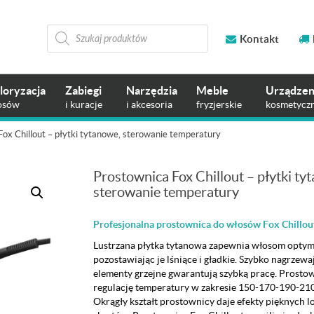
Wyszukiwarka
produktów
Kontakt
loryzacja
Zabiegi
Narzędzia
Meble
Urządzen
osów
i kuracje
i akcesoria
fryzjerskie
kosmetycz
Fox Chillout – płytki tytanowe, sterowanie temperatury
Prostownica Fox Chillout – płytki ty
sterowanie temperatury
Profesjonalna prostownica do włosów Fox Chillou
Lustrzana płytka tytanowa zapewnia włosom opty
pozostawiając je lśniące i gładkie. Szybko nagrzewa
elementy grzejne gwarantują szybką pracę. Prosto
regulację temperatury w zakresie 150-170-190-2
Okrągły kształt prostownicy daje efekty pięknych lo