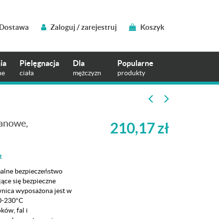
Dostawa
Zaloguj / zarejestruj
Koszyk
ia
Pielęgnacja
Dla
Popularne
ne
ciała
mężczyzn
produkty
tanowe,
210,17
zł
t
malne bezpieczeństwo
jące się bezpieczne
wnica wyposażona jest w
10-230°C
ków, fal i