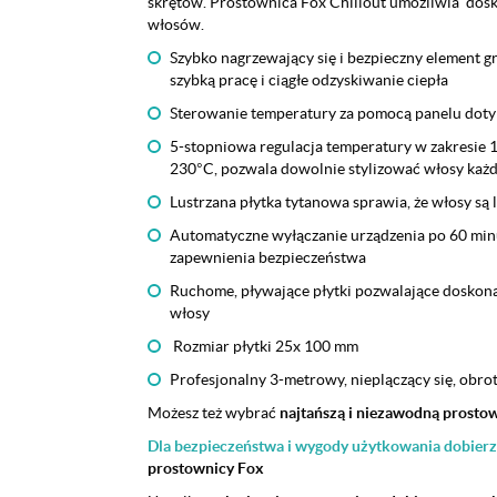
skrętów. Prostownica Fox Chillout umożliwia dos
włosów.
Szybko nagrzewający się i bezpieczny element g
szybką pracę i ciągłe odzyskiwanie ciepła
Sterowanie temperatury za pomocą panelu dot
5-stopniowa regulacja temperatury w zakresie
230°C, pozwala dowolnie stylizować włosy każ
Lustrzana płytka tytanowa sprawia, że włosy są l
Automatyczne wyłączanie urządzenia po 60 min
zapewnienia bezpieczeństwa
Ruchome, pływające płytki pozwalające doskona
włosy
Rozmiar płytki 25x 100 mm
Profesjonalny 3-metrowy, nieplączący się, obro
Możesz też wybrać
najtańszą i niezawodną prosto
Dla bezpieczeństwa i wygody użytkowania dobier
prostownicy Fox