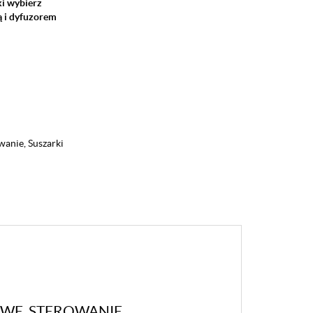
ki wybierz
ą i dyfuzorem
wanie
,
Suszarki
OWE, STEROWANIE