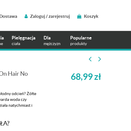
Dostawa
Zaloguj / zarejestruj
Koszyk
ia
Pielęgnacja
Dla
Popularne
ne
ciała
mężczyzn
produkty
On Hair No
68,99
zł
hłodny odcień? Żółte
twarda woda czy
ziała natychmiast i
ŁA?