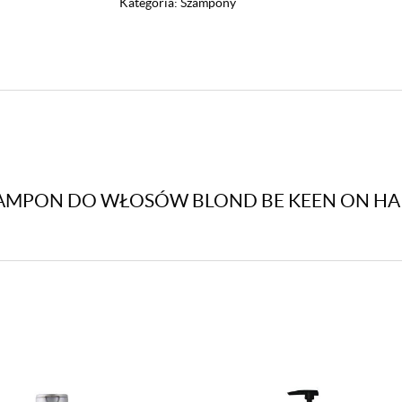
Kategoria:
Szampony
Be
Keen
On
Hair
No
Yellow
1000ml
SZAMPON DO WŁOSÓW BLOND BE KEEN ON HA