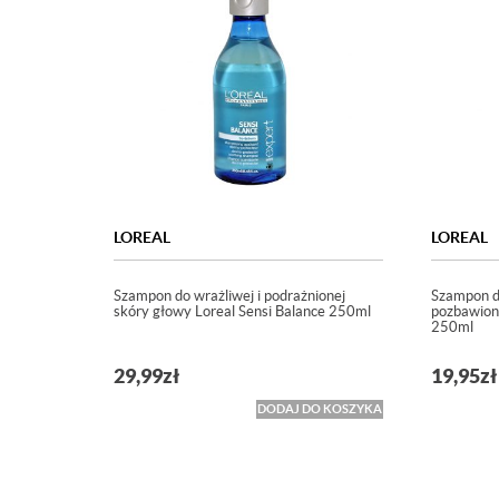
LOREAL
LOREAL
Szampon do wrażliwej i podrażnionej
Szampon d
skóry głowy Loreal Sensi Balance 250ml
pozbawiony
250ml
29,99
zł
19,95
zł
DODAJ DO KOSZYKA