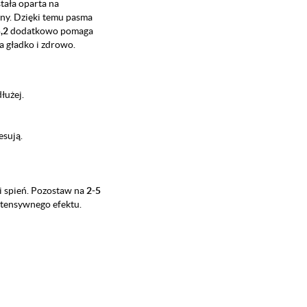
tała oparta na
tony. Dzięki temu pasma
,2
dodatkowo pomaga
a gładko i zdrowo.
łużej.
esują.
i spień. Pozostaw na
2-5
 intensywnego efektu.