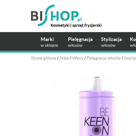
Marki
Pielęgnacja
Stylizacja
Ko
w sklepie
włosów
włosów
wł
Strona główna
/
Sklep
/
Włosy
/
Pielęgnacja włosów
/
Szamp