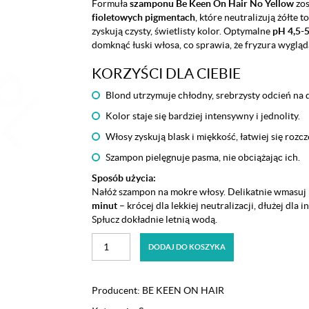
Formuła
szamponu Be Keen On Hair No Yellow
zos
fioletowych pigmentach
, które neutralizują żółte 
zyskują czysty, świetlisty kolor. Optymalne
pH 4,5-5
domknąć łuski włosa, co sprawia, że fryzura wygląd
KORZYŚCI DLA CIEBIE
Blond utrzymuje chłodny, srebrzysty odcień na d
Kolor staje się bardziej intensywny i jednolity.
Włosy zyskują blask i miękkość, łatwiej się rozcz
Szampon pielęgnuje pasma, nie obciążając ich.
Sposób użycia:
Nałóż szampon na mokre włosy. Delikatnie wmasuj 
minut
– krócej dla lekkiej neutralizacji, dłużej dla
Spłucz dokładnie letnią wodą.
ilość
DODAJ DO KOSZYKA
Szampon
do
włosów
Producent:
BE KEEN ON HAIR
Blond