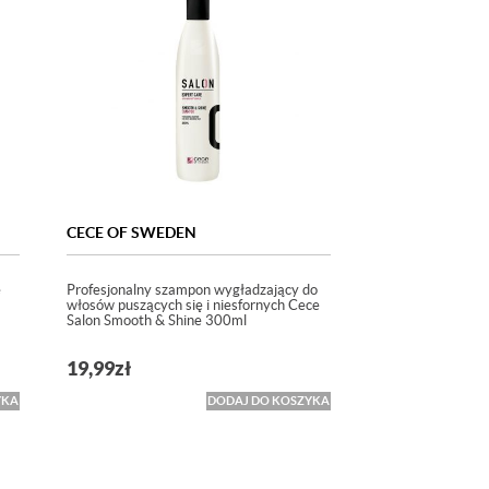
CECE OF SWEDEN
e
Profesjonalny szampon wygładzający do
włosów puszących się i niesfornych Cece
Salon Smooth & Shine 300ml
19,99
zł
YKA
DODAJ DO KOSZYKA