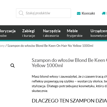
Wyszukiwarka
produktów
Kontakt
loryzacja
Zabiegi
Narzędzia
Meble
Urządzen
osów
i kuracje
i akcesoria
fryzjerskie
kosmetycz
ony
/
Szampon do włosów Blond Be Keen On Hair No Yellow 1000ml
Szampon do włosów Blond Be Keen 
Yellow 1000ml
Masz blond włosy i zauważyłaś, że z czasem tracą c
refleksy pojawiają się szybko – wystarczy słońce, 
stylizacja. Dlatego potrzebujesz kosmetyku, który d
skutecznie.
DLACZEGO TEN SZAMPON DZIA