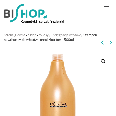
N
a
w
i
g
Strona główna
/
Sklep
/
Włosy
/
Pielęgnacja włosów
/
Szampon
a
nawilżający do włosów Loreal Nutrifier 1500ml
c
j
a