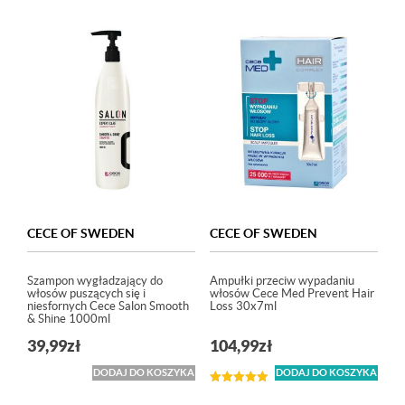
CECE OF SWEDEN
CECE OF SWEDEN
Szampon wygładzający do
Ampułki przeciw wypadaniu
włosów puszących się i
włosów Cece Med Prevent Hair
niesfornych Cece Salon Smooth
Loss 30x7ml
& Shine 1000ml
39,99
zł
104,99
zł
DODAJ DO KOSZYKA
DODAJ DO KOSZYKA
Oceniono
5.00