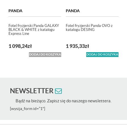
PANDA
PANDA
Fotel fryzjerski Panda GALAXY
Fotel fryzjerski Panda OVO z
BLACK & WHITE z katalogu
katalogu DESING
Express Line
1 098,24
zł
1 935,33
zł
DODAJ DO KOSZYKA
DODAJ DO KOSZYKA
NEWSLETTER
Bądź na bieżąco. Zapisz się do naszego newslettera.
[wysija_form id=”1″]