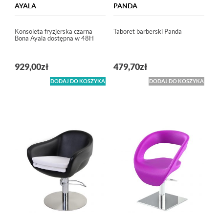
AYALA
PANDA
Konsoleta fryzjerska czarna
Taboret barberski Panda
Bona Ayala dostępna w 48H
929,00
zł
479,70
zł
DODAJ DO KOSZYKA
DODAJ DO KOSZYKA