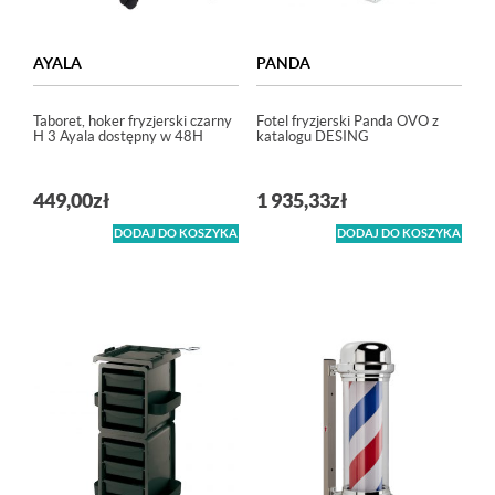
AYALA
PANDA
Taboret, hoker fryzjerski czarny
Fotel fryzjerski Panda OVO z
H 3 Ayala dostępny w 48H
katalogu DESING
449,00
zł
1 935,33
zł
DODAJ DO KOSZYKA
DODAJ DO KOSZYKA