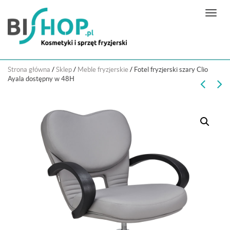
N
a
w
i
g
Strona główna
/
Sklep
/
Meble fryzjerskie
/
Fotel fryzjerski szary Clio
a
Ayala dostępny w 48H
c
j
a