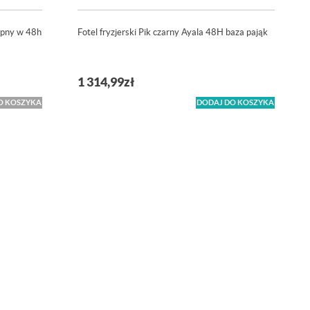
ępny w 48h
Fotel fryzjerski Pik czarny Ayala 48H baza pająk
1 314,99
zł
O KOSZYKA
DODAJ DO KOSZYKA