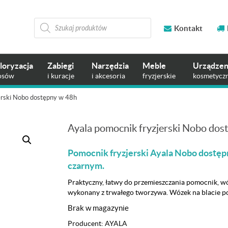
Wyszukiwarka
produktów
Kontakt
loryzacja
Zabiegi
Narzędzia
Meble
Urządzen
osów
i kuracje
i akcesoria
fryzjerskie
kosmetycz
erski Nobo dostępny w 48h
Ayala pomocnik fryzjerski Nobo dos
Pomocnik fryzjerski Ayala Nobo dostęp
czarnym.
Praktyczny, łatwy do przemieszczania pomocnik, wó
wykonany z trwałego tworzywa. Wózek na blacie po
Brak w magazynie
Producent:
AYALA