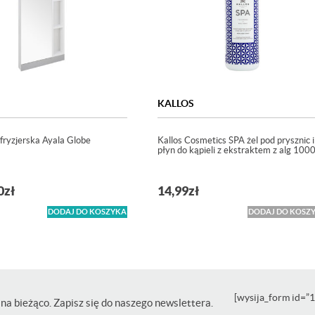
KALLOS
fryzjerska Ayala Globe
Kallos Cosmetics SPA żel pod prysznic i
płyn do kąpieli z ekstraktem z alg 100
0
zł
14,99
zł
DODAJ DO KOSZYKA
DODAJ DO KOSZ
[wysija_form id=”1
na bieżąco. Zapisz się do naszego newslettera.