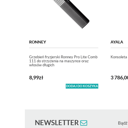
RONNEY
AYALA
Grzebień fryzjerski Ronney Pro Lite Comb
Konsoleta 
111 do strzyżenia na maszynce oraz
włosów długich
8,99
zł
3 786,0
DODAJ DO KOSZYKA
NEWSLETTER
Bądź 