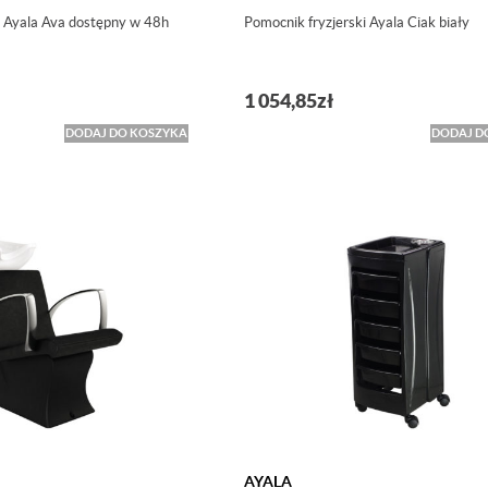
i Ayala Ava dostępny w 48h
Pomocnik fryzjerski Ayala Ciak biały
1 054,85
zł
DODAJ DO KOSZYKA
DODAJ D
AYALA