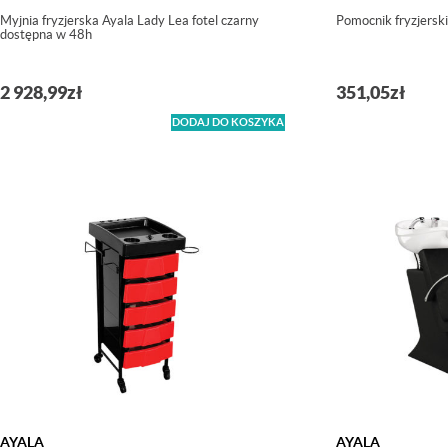
Myjnia fryzjerska Ayala Lady Lea fotel czarny
Pomocnik fryzjersk
dostępna w 48h
2 928,99
zł
351,05
zł
DODAJ DO KOSZYKA
AYALA
AYALA