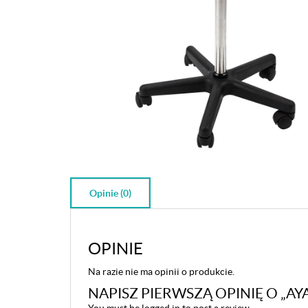
Opinie (0)
OPINIE
Na razie nie ma opinii o produkcie.
NAPISZ PIERWSZĄ OPINIĘ O „A
You must be
logged in
to post a review.