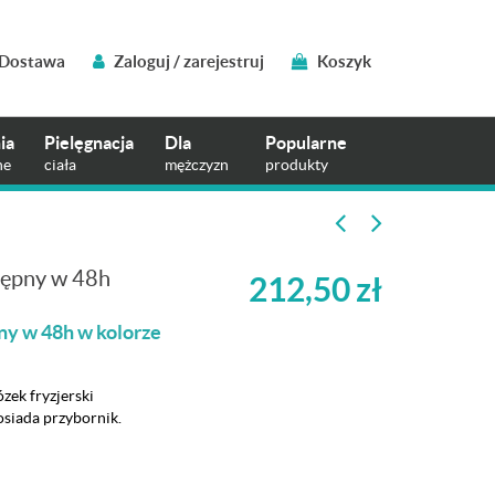
Dostawa
Zaloguj / zarejestruj
Koszyk
ia
Pielęgnacja
Dla
Popularne
ne
ciała
mężczyzn
produkty
tępny w 48h
212,50
zł
ny w 48h w kolorze
zek fryzjerski
siada przybornik.