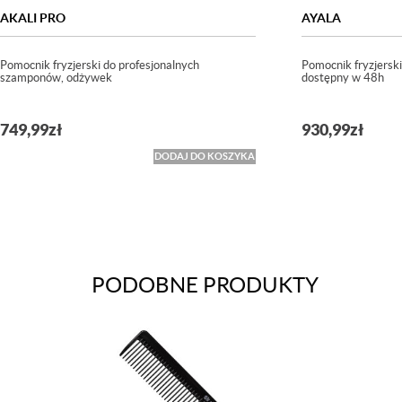
AKALI PRO
AYALA
Pomocnik fryzjerski do profesjonalnych
Pomocnik fryzjersk
szamponów, odżywek
dostępny w 48h
749,99
zł
930,99
zł
DODAJ DO KOSZYKA
PODOBNE PRODUKTY