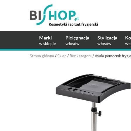
Marki
Pielęgnacja
Stylizacja
Ko
w sklepie
włosów
włosów
wł
Strona główna
/
Sklep
/
Bez kategorii
/
Ayala pomocnik fryzj