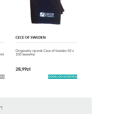
CECE OF SWEDEN
Oryginalny ręcznik Cece of Sweden 50 x
0ml
100 bawełna
28,99
zł
YKA
DODAJ DO KOSZYKA
″]