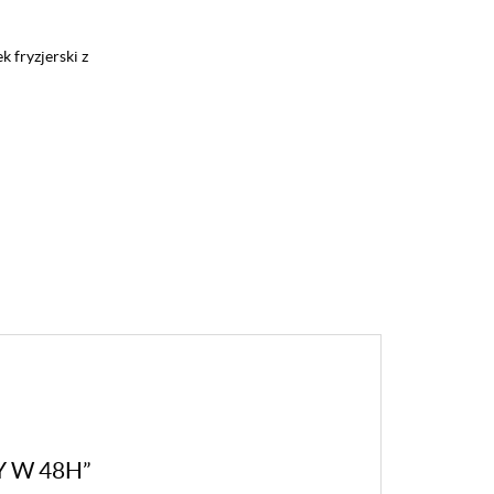
 fryzjerski z
Y W 48H”