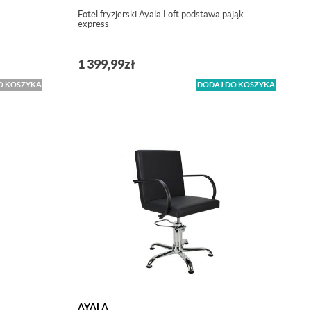
Fotel fryzjerski Ayala Loft podstawa pająk –
express
1 399,99
zł
O KOSZYKA
DODAJ DO KOSZYKA
AYALA