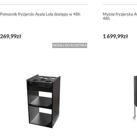
Pomocnik fryzjerski Ayala Lola dostępy w 48h
Myjnia fryzjerska 
48h
269,99
zł
1 699,99
zł
DODAJ DO KOSZYKA