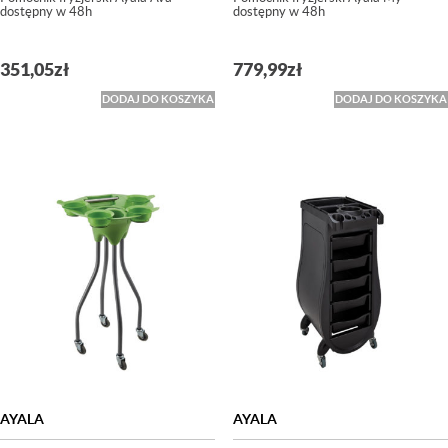
dostępny w 48h
dostępny w 48h
351,05
zł
779,99
zł
DODAJ DO KOSZYKA
DODAJ DO KOSZYKA
AYALA
AYALA