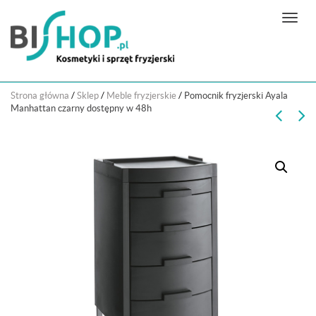
N
a
w
i
g
Strona główna
/
Sklep
/
Meble fryzjerskie
/
Pomocnik fryzjerski Ayala
a
Manhattan czarny dostępny w 48h
c
j
a