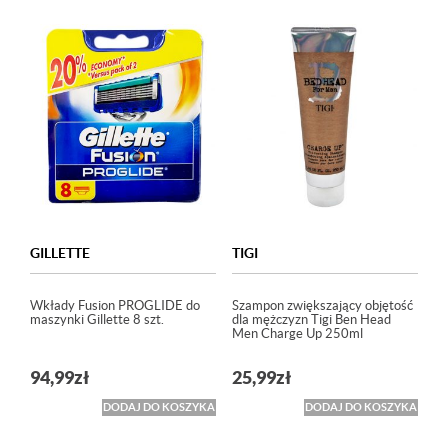
GILLETTE
TIGI
Wkłady Fusion PROGLIDE do
Szampon zwiększający objętość
maszynki Gillette 8 szt.
dla mężczyzn Tigi Ben Head
Men Charge Up 250ml
94,99
zł
25,99
zł
DODAJ DO KOSZYKA
DODAJ DO KOSZYKA