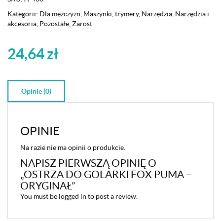
PUMA
-
Kategorii:
Dla mężczyzn
,
Maszynki, trymery
,
Narzędzia
,
Narzędzia i
oryginał
akcesoria
,
Pozostałe
,
Zarost
24,64
zł
Opinie (0)
OPINIE
Na razie nie ma opinii o produkcie.
NAPISZ PIERWSZĄ OPINIĘ O
„OSTRZA DO GOLARKI FOX PUMA –
ORYGINAŁ”
You must be
logged in
to post a review.