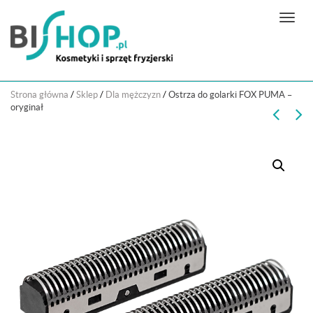
N
a
w
i
g
Strona główna
/
Sklep
/
Dla mężczyzn
/
Ostrza do golarki FOX PUMA –
a
oryginał
c
j
a