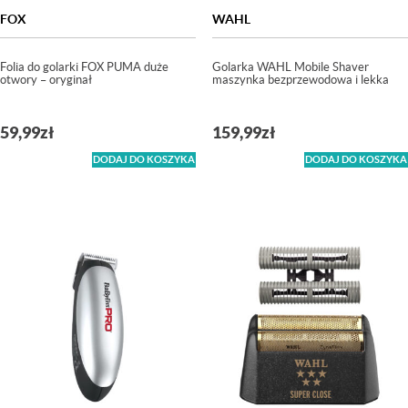
FOX
WAHL
Folia do golarki FOX PUMA duże
Golarka WAHL Mobile Shaver
otwory – oryginał
maszynka bezprzewodowa i lekka
59,99
zł
159,99
zł
DODAJ DO KOSZYKA
DODAJ DO KOSZYKA