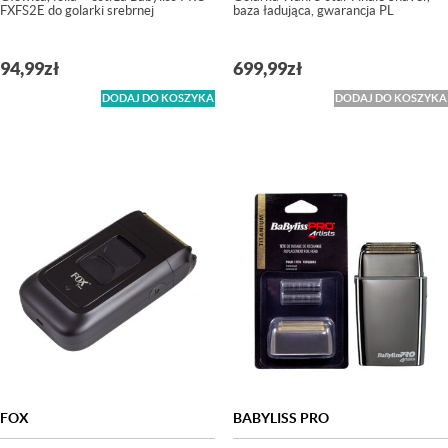
FXFS2E do golarki srebrnej
baza ładująca, gwarancja PL
94,99
zł
699,99
zł
DODAJ DO KOSZYKA
DODAJ DO KOSZYKA
FOX
BABYLISS PRO