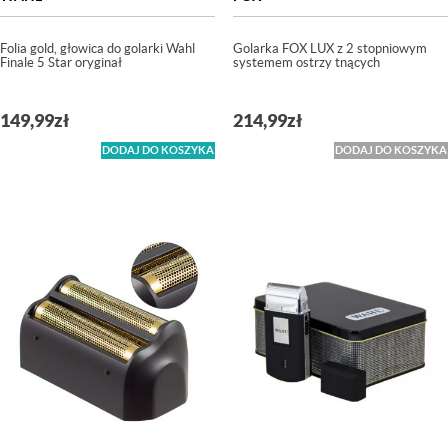
Folia gold, głowica do golarki Wahl
Golarka FOX LUX z 2 stopniowym
Finale 5 Star oryginał
systemem ostrzy tnących
149,99
zł
214,99
zł
DODAJ DO KOSZYKA
DODAJ DO KOSZYKA