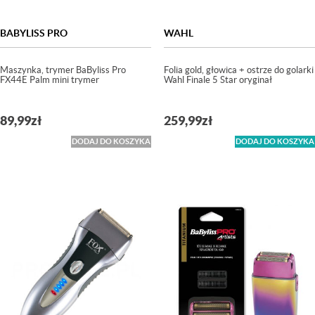
BABYLISS PRO
WAHL
Maszynka, trymer BaByliss Pro
Folia gold, głowica + ostrze do golarki
FX44E Palm mini trymer
Wahl Finale 5 Star oryginał
89,99
zł
259,99
zł
DODAJ DO KOSZYKA
DODAJ DO KOSZYKA