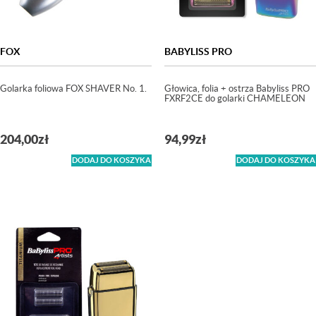
FOX
BABYLISS PRO
Golarka foliowa FOX SHAVER No. 1.
Głowica, folia + ostrza Babyliss PRO
FXRF2CE do golarki CHAMELEON
204,00
zł
94,99
zł
DODAJ DO KOSZYKA
DODAJ DO KOSZYKA