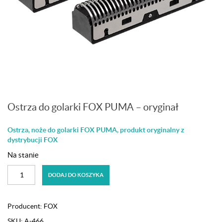
Ostrza do golarki FOX PUMA – oryginał
Ostrza, noże do golarki FOX PUMA, produkt oryginalny z
dystrybucji FOX
Na stanie
ilość
DODAJ DO KOSZYKA
Ostrza
do
golarki
Producent:
FOX
FOX
SKU:
A-466