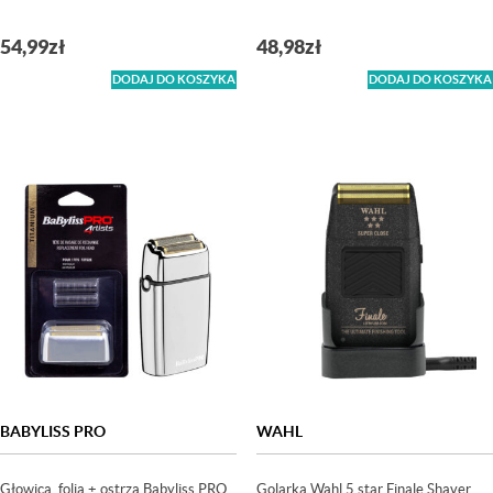
54,99
zł
48,98
zł
DODAJ DO KOSZYKA
DODAJ DO KOSZYKA
BABYLISS PRO
WAHL
Głowica, folia + ostrza Babyliss PRO
Golarka Wahl 5 star Finale Shaver,