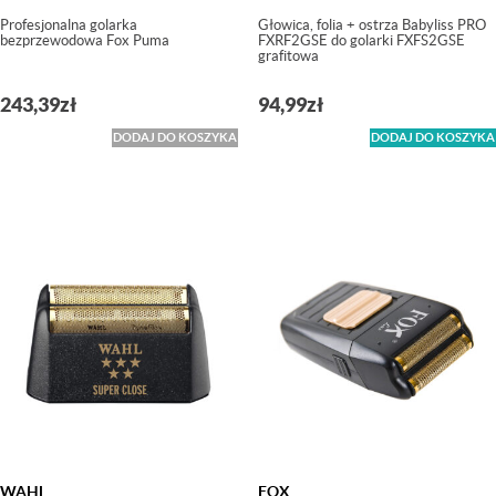
Profesjonalna golarka
Głowica, folia + ostrza Babyliss PRO
bezprzewodowa Fox Puma
FXRF2GSE do golarki FXFS2GSE
grafitowa
243,39
zł
94,99
zł
DODAJ DO KOSZYKA
DODAJ DO KOSZYKA
WAHL
FOX