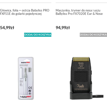
Głowica, folia + ostrza Babyliss PRO
Maszynka, trymer do nosa i uszu
FXFS1E do golarki pojedynczej
BaByliss Pro FX7020E Ear & Nose
54,99
zł
94,99
zł
DODAJ DO KOSZYKA
DODAJ DO KOSZYKA