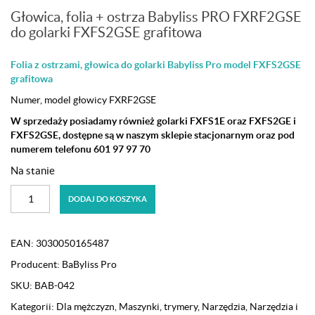
Głowica, folia + ostrza Babyliss PRO FXRF2GSE
do golarki FXFS2GSE grafitowa
Folia z ostrzami, głowica do golarki Babyliss Pro model FXFS2GSE
grafitowa
Numer, model głowicy FXRF2GSE
W sprzedaży posiadamy również golarki FXFS1E oraz FXFS2GE i
FXFS2GSE, dostępne są w naszym sklepie stacjonarnym oraz pod
numerem telefonu 601 97 97 70
Na stanie
ilość
DODAJ DO KOSZYKA
Głowica,
folia
+
EAN:
3030050165487
ostrza
Producent:
BaByliss Pro
Babyliss
PRO
SKU:
BAB-042
FXRF2GSE
Kategorii:
Dla mężczyzn
,
Maszynki, trymery
,
Narzędzia
,
Narzędzia i