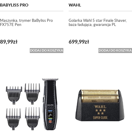
BABYLISS PRO
WAHL
Maszynka, trymer BaByliss Pro
Golarka Wahl 5 star Finale Shaver,
FX757E Pen
baza ładująca, gwarancja PL
89,99
zł
699,99
zł
DODAJ DO KOSZYKA
DODAJ DO KOSZYKA