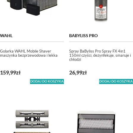
WAHL
BABYLISS PRO
Golarka WAHL Mobile Shaver
Spray BaByliss Pro Spray FX 4in1
maszynka bezprzewodowa i lekka
150ml czyści, dezynfekuje, smaruje i
chłodzi
159,99
zł
26,99
zł
DODAJ DO KOSZYKA
DODAJ DO KOSZYKA