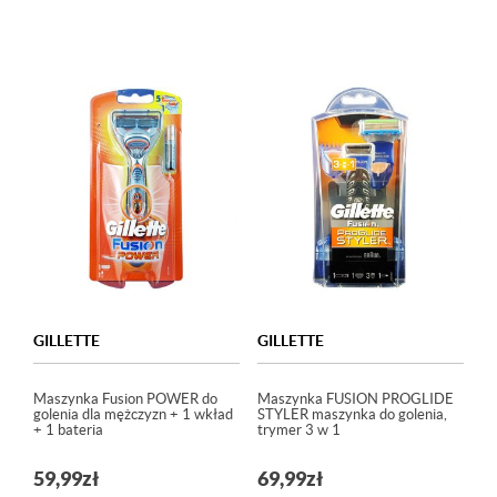
Oceniono
5.00
na 5
GILLETTE
GILLETTE
Maszynka Fusion POWER do
Maszynka FUSION PROGLIDE
golenia dla mężczyzn + 1 wkład
STYLER maszynka do golenia,
+ 1 bateria
trymer 3 w 1
59,99
zł
69,99
zł