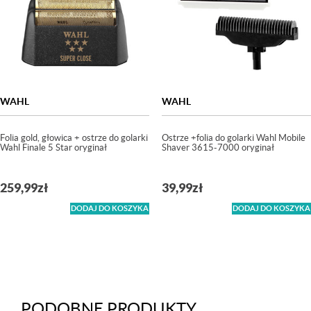
WAHL
WAHL
Folia gold, głowica + ostrze do golarki
Ostrze +folia do golarki Wahl Mobile
Wahl Finale 5 Star oryginał
Shaver 3615-7000 oryginał
259,99
zł
39,99
zł
DODAJ DO KOSZYKA
DODAJ DO KOSZYKA
PODOBNE PRODUKTY