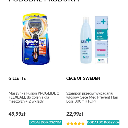
GILLETTE
CECE OF SWEDEN
Maszynka Fusion PROGLIDE z
Szampon przeciw wypadaniu
FLEXBALL do golenia dla
włosów Cece Med Prevent Hair
mężczyzn + 2 wkłady
Loss 300ml (TOP)
49,99
zł
22,99
zł
DODAJ DO KOSZYKA
DODAJ DO KOSZYKA