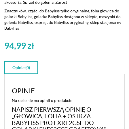
do
akcesoria
,
Sprzęt do golenia
,
Zarost
golarki
Znaczników:
części do Babyliss tylko oryginalne
,
folia głowica do
FXFS2GSE
golarki Babyliss
,
golarka Babyliss dostępna w sklepie
,
maszynki do
grafitowa
golenia Babyliss
,
osprzęt do Babyliss oryginalny
,
sklep stacjonarny
Babyliss
94,99
zł
Opinie (0)
OPINIE
Na razie nie ma opinii o produkcie.
NAPISZ PIERWSZĄ OPINIĘ O
„GŁOWICA, FOLIA + OSTRZA
BABYLISS PRO FXRF2GSE DO