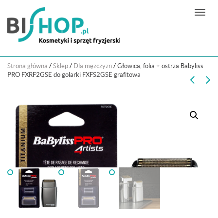
N
a
w
i
g
Strona główna
/
Sklep
/
Dla mężczyzn
/
Głowica, folia + ostrza Babyliss
a
PRO FXRF2GSE do golarki FXFS2GSE grafitowa
c
j
a