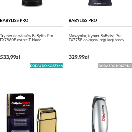
BABYLISS PRO
BABYLISS PRO
Trymer do włosów BaByliss Pro
Maszynka, trymer BaByliss Pro
FX7880E ostrze T-blade
FX775E do cięcia, regulacji brody
533,99
zł
329,99
zł
DODAJ DO KOSZYKA
DODAJ DO KOSZYKA