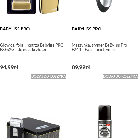
BABYLISS PRO
BABYLISS PRO
Głowica, folia + ostrza Babyliss PRO
Maszynka, trymer BaByliss Pro
FXFS2GE do golarki złotej
FX44E Palm mini trymer
94,99
zł
89,99
zł
DODAJ DO KOSZYKA
DODAJ DO KOSZYKA