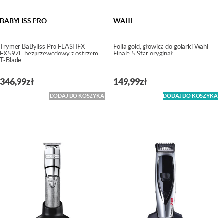
BABYLISS PRO
WAHL
Trymer BaByliss Pro FLASHFX
Folia gold, głowica do golarki Wahl
FX59ZE bezprzewodowy z ostrzem
Finale 5 Star oryginał
T-Blade
346,99
zł
149,99
zł
DODAJ DO KOSZYKA
DODAJ DO KOSZYKA