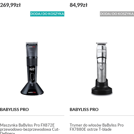
269,99
zł
84,99
zł
DODAJ DO KOSZYKA
DODAJ DO KOSZYKA
BABYLISS PRO
BABYLISS PRO
Maszynka BaByliss Pro FX872E
Trymer do włosów BaByliss Pro
przewodowo-bezprzewodowa Cut-
FX7880E ostrze T-blade
Definer+