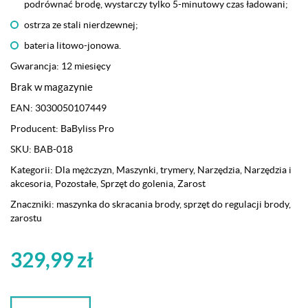
podrównać brodę, wystarczy tylko 5-minutowy czas ładowani;
ostrza ze stali nierdzewnej;
bateria litowo-jonowa.
Gwarancja: 12 miesięcy
Brak w magazynie
EAN:
3030050107449
Producent:
BaByliss Pro
SKU:
BAB-018
Kategorii:
Dla mężczyzn
,
Maszynki, trymery
,
Narzędzia
,
Narzędzia i
akcesoria
,
Pozostałe
,
Sprzęt do golenia
,
Zarost
Znaczniki:
maszynka do skracania brody
,
sprzęt do regulacji brody
,
zarostu
329,99
zł