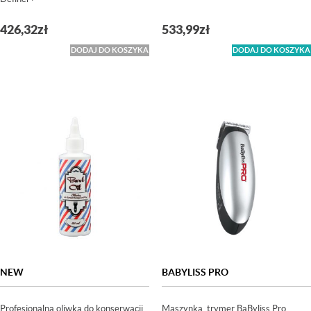
426,32
zł
533,99
zł
DODAJ DO KOSZYKA
DODAJ DO KOSZYKA
NEW
BABYLISS PRO
Profesjonalna oliwka do konserwacji
Maszynka, trymer BaByliss Pro