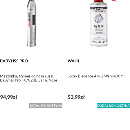
BABYLISS PRO
WAHL
Maszynka, trymer do nosa i uszu
Spray Blade Ice 4 w 1 Wahl 400ml
BaByliss Pro FX7020E Ear & Nose
94,99
zł
53,99
zł
DODAJ DO KOSZYKA
DODAJ DO KOSZYKA