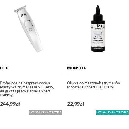
FOX
MONSTER
Profesjonalna bezprzewodowa
Oliwka do maszynek i trymerów
maszynka trymer FOX VOLANS,
Monster Clippers Oil 100 ml
długi czas pracy Barber Expert
srebrny
244,99
zł
22,99
zł
DODAJ DO KOSZYKA
DODAJ DO KOSZYKA