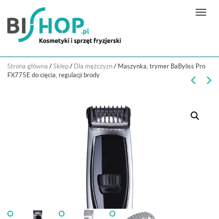
N
a
w
i
g
Strona główna
/
Sklep
/
Dla mężczyzn
/
Maszynka, trymer BaByliss Pro
a
FX775E do cięcia, regulacji brody
c
j
a