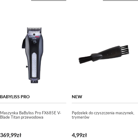
BABYLISS PRO
NEW
Maszynka BaByliss Pro FX685E V-
Pędzelek do czyszczenia maszynek,
Blade Titan przewodowa
trymerów
369,99
zł
4,99
zł