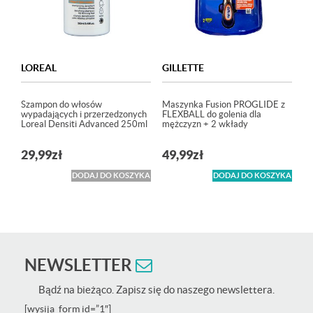
LOREAL
GILLETTE
Szampon do włosów
Maszynka Fusion PROGLIDE z
wypadających i przerzedzonych
FLEXBALL do golenia dla
Loreal Densiti Advanced 250ml
mężczyzn + 2 wkłady
29,99
zł
49,99
zł
DODAJ DO KOSZYKA
DODAJ DO KOSZYKA
NEWSLETTER
Bądź na bieżąco. Zapisz się do naszego newslettera.
[wysija_form id=”1″]