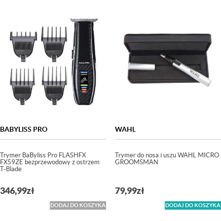
BABYLISS PRO
WAHL
Trymer BaByliss Pro FLASHFX
Trymer do nosa i uszu WAHL MICRO
FX59ZE bezprzewodowy z ostrzem
GROOMSMAN
T-Blade
346,99
zł
79,99
zł
DODAJ DO KOSZYKA
DODAJ DO KOSZYKA