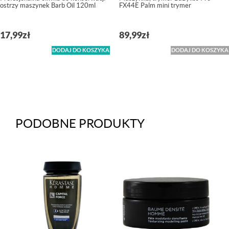
ostrzy maszynek Barb Oil 120ml
FX44E Palm mini trymer
17,99
zł
89,99
zł
DODAJ DO KOSZYKA
DODAJ DO KOSZYKA
PODOBNE PRODUKTY