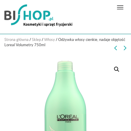
N
a
w
i
g
Strona główna
/
Sklep
/
Włosy
/
Odżywka włosy cienkie, nadaje objętość
a
Loreal Volumetry 750ml
c
j
a