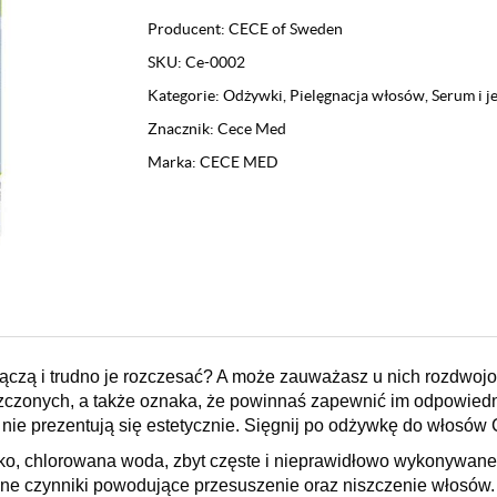
jedwabiem
Producent:
CECE of Sweden
do
SKU:
Ce-0002
włosów
suchych
Kategorie:
Odżywki
,
Pielęgnacja włosów
,
Serum i 
i
Znacznik:
Cece Med
zniszczonych
Marka:
CECE MED
Cece
Med
Silk
300ml
lączą i trudno je rozczesać? A może zauważasz u nich rozdwoj
szczonych, a także oznaka, że powinnaś zapewnić im odpowiedn
 nie prezentują się estetycznie. Sięgnij po odżywkę do włosów 
, chlorowana woda, zbyt częste i nieprawidłowo wykonywane zab
rane czynniki powodujące przesuszenie oraz niszczenie włosów.