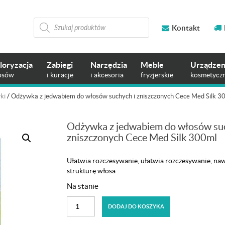
Wyszukiwarka
produktów
Kontakt
loryzacja
Zabiegi
Narzędzia
Meble
Urządzen
osów
i kuracje
i akcesoria
fryzjerskie
kosmetycz
ki
/
Odżywka z jedwabiem do włosów suchych i zniszczonych Cece Med Silk 3
Odżywka z jedwabiem do włosów suc
zniszczonych Cece Med Silk 300ml
Ułatwia rozczesywanie, ułatwia rozczesywanie, na
strukturę włosa
Na stanie
ilość
DODAJ DO KOSZYKA
Odżywka
z