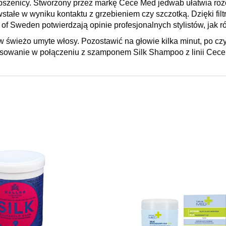
pszenicy. Stworzony przez markę Cece Med jedwab ułatwia rozc
stałe w wyniku kontaktu z grzebieniem czy szczotką. Dzięki f
of Sweden potwierdzają opinie profesjonalnych stylistów, jak
 świeżo umyte włosy. Pozostawić na głowie kilka minut, po cz
tosowanie w połączeniu z szamponem Silk Shampoo z linii Cec