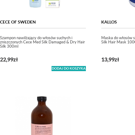
CECE OF SWEDEN
KALLOS
Szampon nawilżający do włosów suchych i
Maska do włosów su
zniszczonych Cece Med Silk Damaged & Dry Hair
Silk Hair Mask 10
Silk 300ml
22,99
zł
13,99
zł
DODAJ DO KOSZYKA