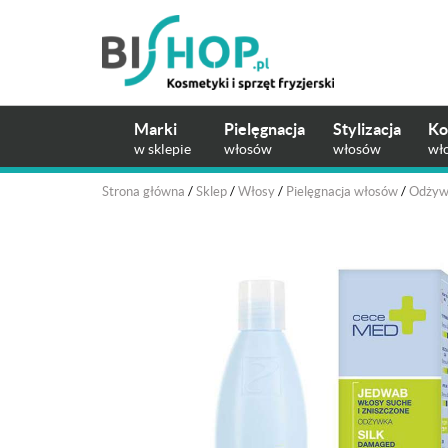
Marki
Pielęgnacja
Stylizacja
Ko
w sklepie
włosów
włosów
wł
Strona główna
/
Sklep
/
Włosy
/
Pielęgnacja włosów
/
Odżyw