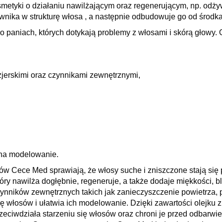
metyki o działaniu nawilżającym oraz regenerującym, np. odż
ika w strukturę włosa , a następnie odbudowuje go od środka 
o paniach, których dotykają problemy z włosami i skórą głow
jerskimi oraz czynnikami zewnętrznymi,
 na modelowanie.
w Cece Med sprawiają, że włosy suche i zniszczone stają się 
ry nawilża dogłębnie, regeneruje, a także dodaje miękkości, b
czynników zewnętrznych takich jak zanieczyszczenie powietrza, 
ię włosów i ułatwia ich modelowanie. Dzięki zawartości olejku
eciwdziała starzeniu się włosów oraz chroni je przed odbarwi