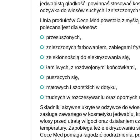
jedwabistą gładkość, powinnaś stosować kos
odżywka do włosów suchych i zniszczonych wn
Linia produktów Cece Med powstała z myślą 
polecana jest dla włosów:
przesuszonych,
zniszczonych farbowaniem, zabiegami fryz
ze skłonnością do elektryzowania się,
łamliwych, z rozdwojonymi końcówkami,
puszących się,
matowych i szorstkich w dotyku,
trudnych w rozczesywaniu oraz opornych
Składniki aktywne ukryte w odżywce do włosó
zasługa zawartego w kosmetyku jedwabiu, któ
włosy przed utratą wilgoci oraz działaniem 
temperatury. Zapobiega też elektryzowaniu s
Cece Med pomaga łagodzić podrażnienia, prz