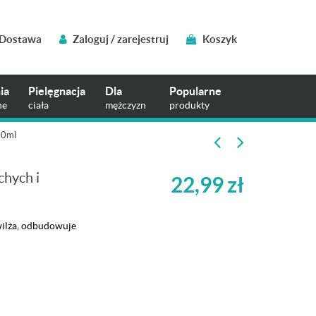
Dostawa
Zaloguj / zarejestruj
Koszyk
ia
Pielęgnacja
Dla
Popularne
ne
ciała
mężczyzn
produkty
00ml
hych i
22,99
zł
wilża, odbudowuje