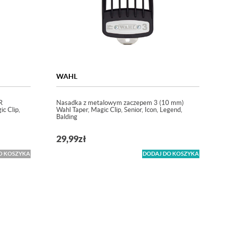
WAHL
R
Nasadka z metalowym zaczepem 3 (10 mm)
c Clip,
Wahl Taper, Magic Clip, Senior, Icon, Legend,
Balding
29,99
zł
O KOSZYKA
DODAJ DO KOSZYKA