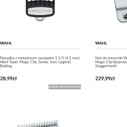
WAHL
WAHL
Nasadka z metalowym zaczepem 1 1/2 (4,5 mm)
Nóż do maszynki W
Wahl Taper, Magic Clip, Senior, Icon, Legend,
Magic Clip bezprz
Balding
Staggertooth
28,99
zł
229,99
zł
DODAJ DO KOSZYKA