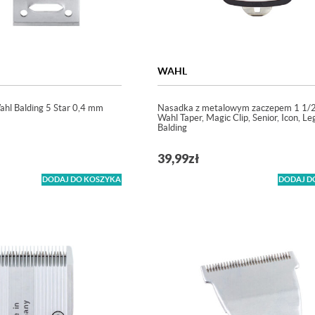
WAHL
hl Balding 5 Star 0,4 mm
Nasadka z metalowym zaczepem 1 1/2
Wahl Taper, Magic Clip, Senior, Icon, Le
Balding
39,99
zł
DODAJ DO KOSZYKA
DODAJ D