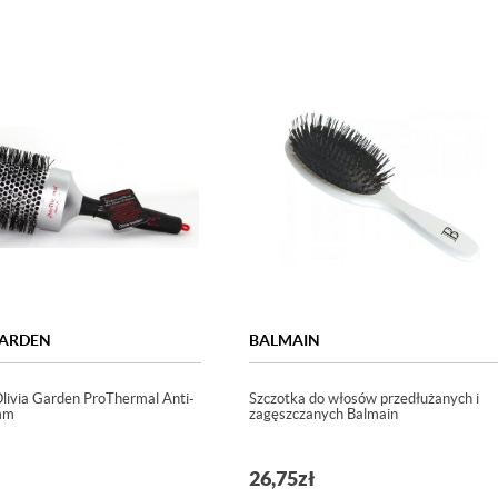
GARDEN
BALMAIN
livia Garden ProThermal Anti-
Szczotka do włosów przedłużanych i
mm
zagęszczanych Balmain
26,75
zł