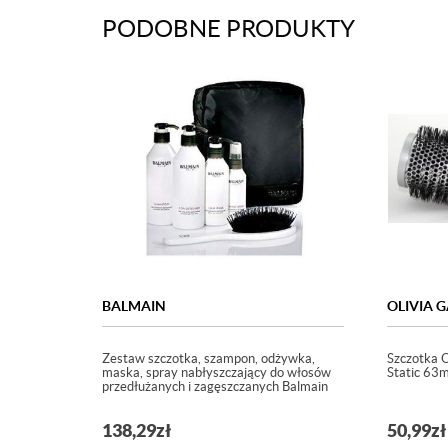
PODOBNE PRODUKTY
BALMAIN
OLIVIA 
Zestaw szczotka, szampon, odżywka,
Szczotka O
maska, spray nabłyszczający do włosów
Static 63
przedłużanych i zagęszczanych Balmain
138,29
zł
50,99
zł