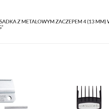
Balding
ASADKA Z METALOWYM ZACZEPEM 4 (13 MM) W
G”