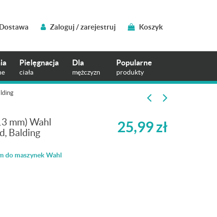
Dostawa
Zaloguj / zarejestruj
Koszyk
ia
Pielęgnacja
Dla
Popularne
ne
ciała
mężczyzn
produkty
lding
13 mm) Wahl
25,99
zł
d, Balding
em do maszynek Wahl