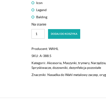
Icon
Legend
Balding
Na stanie
ilość
DODAJ DO KOSZYKA
Nasadka
z
metalowym
Producent:
WAHL
zaczepem
SKU:
A-388.5
4
(13
Kategorii:
Akcesoria
,
Maszynki, trymery
,
Narzędzia
mm)
Spryskiwacze, dozowniki, dezynfekcja pozostałe
Wahl
Znaczniki:
Nasadka do Wahl metalowy zaczep
,
oryg
Taper,
Magic
Clip,
Senior,
Icon,
Legend,