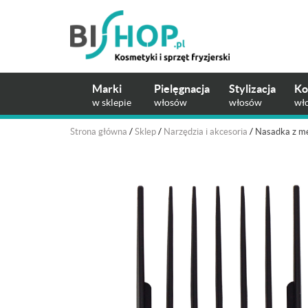
Marki
Pielęgnacja
Stylizacja
Ko
w sklepie
włosów
włosów
wł
Strona główna
/
Sklep
/
Narzędzia i akcesoria
/
Nasadka z me