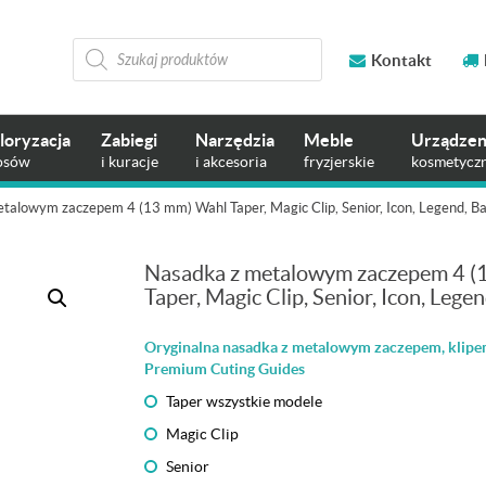
Wyszukiwarka
produktów
Kontakt
loryzacja
Zabiegi
Narzędzia
Meble
Urządzen
osów
i kuracje
i akcesoria
fryzjerskie
kosmetycz
talowym zaczepem 4 (13 mm) Wahl Taper, Magic Clip, Senior, Icon, Legend, Ba
Nasadka z metalowym zaczepem 4 (
Taper, Magic Clip, Senior, Icon, Legen
Oryginalna nasadka z metalowym zaczepem, klip
Premium Cuting Guides
Taper wszystkie modele
Magic Clip
Senior