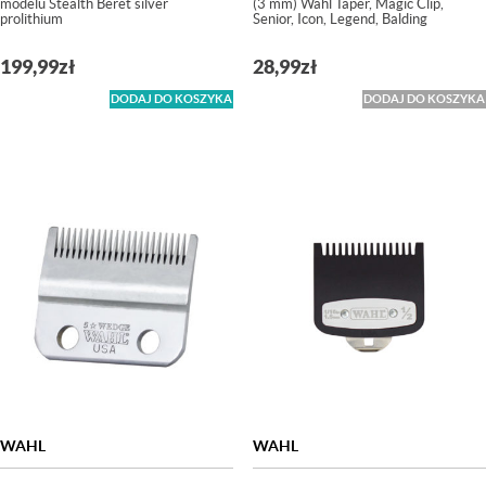
modelu Stealth Beret silver
(3 mm) Wahl Taper, Magic Clip,
prolithium
Senior, Icon, Legend, Balding
199,99
zł
28,99
zł
DODAJ DO KOSZYKA
DODAJ DO KOSZYKA
WAHL
WAHL