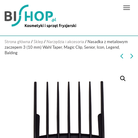
N
a
w
i
g
Strona główna
/
Sklep
/
Narzędzia i akcesoria
/
Nasadka z metalowym
a
zaczepem 3 (10 mm) Wahl Taper, Magic Clip, Senior, Icon, Legend,
c
Balding
j
a