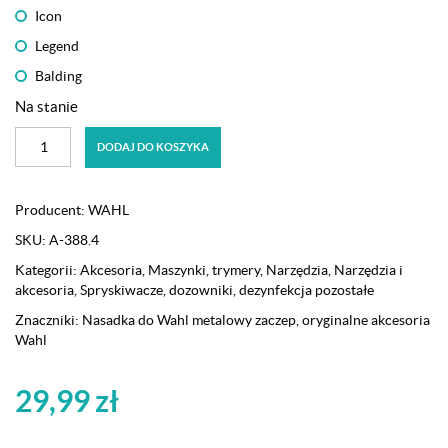
Icon
Legend
Balding
Na stanie
ilość
DODAJ DO KOSZYKA
Nasadka
z
metalowym
Producent:
WAHL
zaczepem
SKU:
A-388.4
3
(10
Kategorii:
Akcesoria
,
Maszynki, trymery
,
Narzędzia
,
Narzędzia i
mm)
akcesoria
,
Spryskiwacze, dozowniki, dezynfekcja pozostałe
Wahl
Znaczniki:
Nasadka do Wahl metalowy zaczep
,
oryginalne akcesoria
Taper,
Wahl
Magic
Clip,
29,99
zł
Senior,
Icon,
Legend,