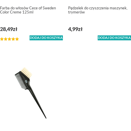
Farba do włosów Cece of Sweden
Pędzelek do czyszczenia maszynek,
Color Creme 125ml
trymerów
28,49
zł
4,99
zł
DODAJ DO KOSZYKA
DODAJ DO KOSZYKA
Oceniono
5.00
na 5