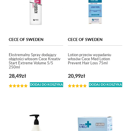
CECE OF SWEDEN
CECE OF SWEDEN
Ekstremalny Spray dodający
Lotion przeciw wypadaniu
objętości włosom Cece Kreativ
włosów Cece Med Lotion
Start Extreme Volume 5/5
Prevent Hair Loss 75ml
250ml
28,49
zł
20,99
zł
DODAJ DO KOSZYKA
DODAJ DO KOSZYKA
Oceniono
Oceniono
5.00
5.00
na 5
na 5