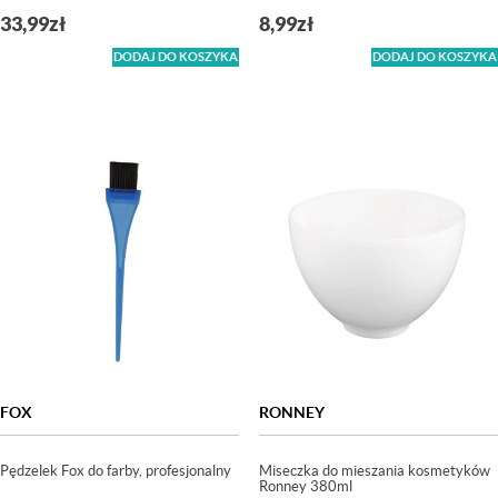
33,99
zł
8,99
zł
DODAJ DO KOSZYKA
DODAJ DO KOSZYKA
FOX
RONNEY
Pędzelek Fox do farby, profesjonalny
Miseczka do mieszania kosmetyków
Ronney 380ml