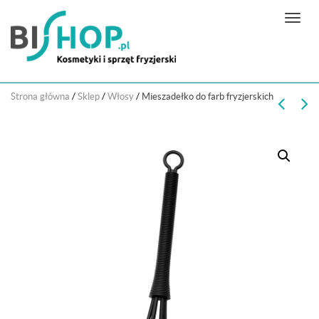
N
a
w
i
g
Strona główna
/
Sklep
/
Włosy
/
Mieszadełko do farb fryzjerskich
a
c
j
a