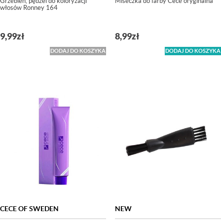
Grzebień, pędzel do koloryzacji
Miseczka do farby Cece oryginalna
włosów Ronney 164
9,99
zł
8,99
zł
DODAJ DO KOSZYKA
DODAJ DO KOSZYKA
CECE OF SWEDEN
NEW