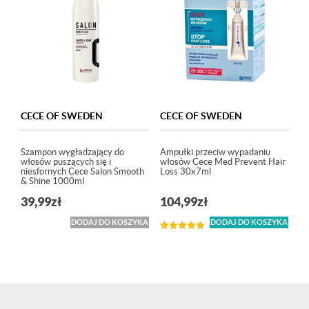
CECE OF SWEDEN
CECE OF SWEDEN
Szampon wygładzający do
Ampułki przeciw wypadaniu
włosów puszących się i
włosów Cece Med Prevent Hair
niesfornych Cece Salon Smooth
Loss 30x7ml
& Shine 1000ml
39,99
zł
104,99
zł
DODAJ DO KOSZYKA
DODAJ DO KOSZYKA
Oceniono
5.00
na 5