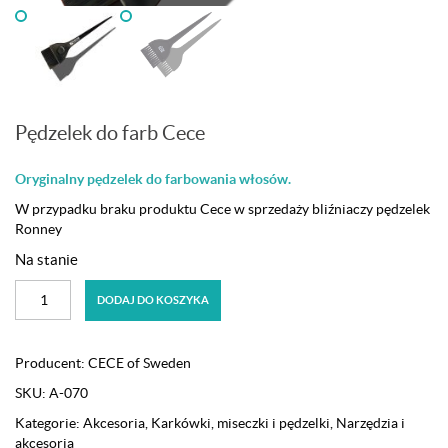
Pędzelek do farb Cece
Oryginalny pędzelek do farbowania włosów.
W przypadku braku produktu Cece w sprzedaży bliźniaczy pędzelek
Ronney
Na stanie
ilość
DODAJ DO KOSZYKA
Pędzelek
do
farb
Producent:
CECE of Sweden
Cece
SKU:
A-070
Kategorie:
Akcesoria
,
Karkówki, miseczki i pędzelki
,
Narzędzia i
akcesoria