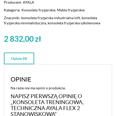
techniczna
Producent:
AYALA
Ayala
Kategorie:
Konsolety fryzjerskie
,
Meble fryzjerskie
Flex
2
Znaczniki:
konsoleta fryzjerska industrialna loft
,
konsoleta
stanowiskowa
fryzjerska minimalistyczna
,
konsoleta fryzjerska szkoleniowa
2 832,00
zł
Opinie (0)
OPINIE
Na razie nie ma opinii o produkcie.
NAPISZ PIERWSZĄ OPINIĘ O
„KONSOLETA TRENINGOWA,
TECHNICZNA AYALA FLEX 2
STANOWISKOWA”