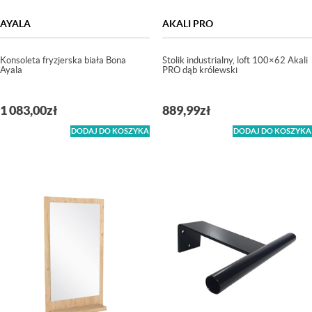
AYALA
AKALI PRO
Konsoleta fryzjerska biała Bona
Stolik industrialny, loft 100×62 Akali
Ayala
PRO dąb królewski
1 083,00
zł
889,99
zł
DODAJ DO KOSZYKA
DODAJ DO KOSZYKA