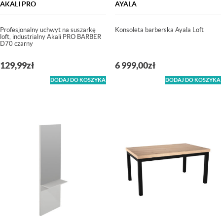
AKALI PRO
AYALA
Profesjonalny uchwyt na suszarkę
Konsoleta barberska Ayala Loft
loft, industrialny Akali PRO BARBER
D70 czarny
129,99
zł
6 999,00
zł
DODAJ DO KOSZYKA
DODAJ DO KOSZYKA