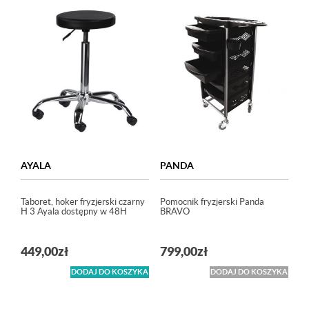
AYALA
PANDA
Taboret, hoker fryzjerski czarny
Pomocnik fryzjerski Panda
H 3 Ayala dostępny w 48H
BRAVO
449,00
zł
799,00
zł
DODAJ DO KOSZYKA
DODAJ DO KOSZYKA