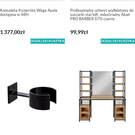
Konsoleta fryzjerska Wega Ayala
Profesjonalny uchwyt podblatowy do
dostępna w 48H
suszarki stal loft, industrialny Akali
PRO BARBER D70 czarny
1 377,00
zł
99,99
zł
DODAJ DO KOSZYKA
DODAJ DO KOSZYKA