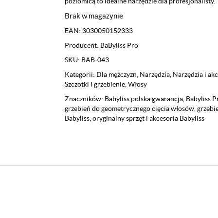
poziomicą to idealne narzędzie dla profesjonalisty.
Brak w magazynie
EAN:
3030050152333
Producent:
BaByliss Pro
SKU:
BAB-043
Kategorii:
Dla mężczyzn
,
Narzędzia
,
Narzędzia i ak
Szczotki i grzebienie
,
Włosy
Znaczników:
Babyliss polska gwarancja
,
Babyliss 
grzebień do geometrycznego cięcia włosów
,
grzebi
Babyliss
,
oryginalny sprzęt i akcesoria Babyliss