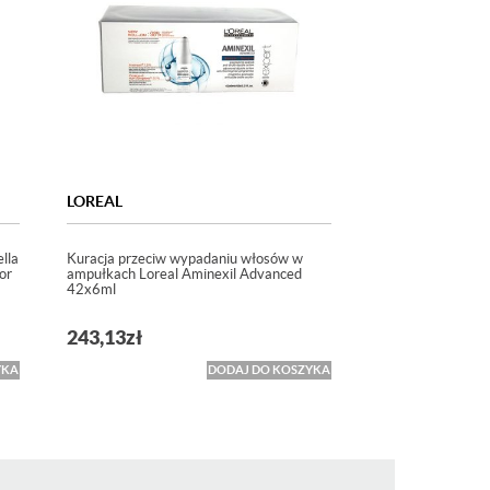
LOREAL
lla
Kuracja przeciw wypadaniu włosów w
or
ampułkach Loreal Aminexil Advanced
42x6ml
243,13
zł
YKA
DODAJ DO KOSZYKA