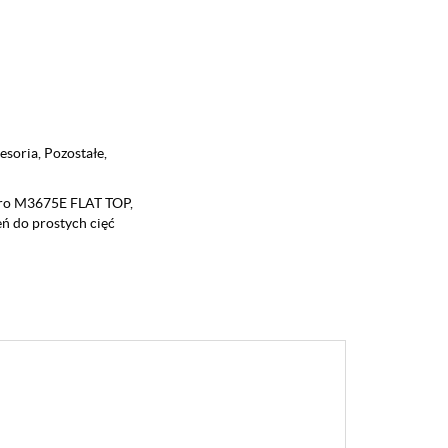
cesoria
,
Pozostałe
,
Pro M3675E FLAT TOP
,
eń do prostych cięć