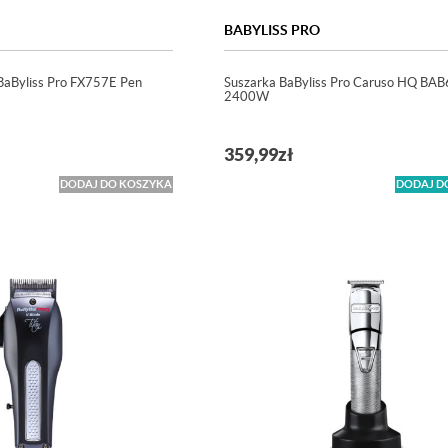
BABYLISS PRO
BaByliss Pro FX757E Pen
Suszarka BaByliss Pro Caruso HQ BA
2400W
359,99
zł
DODAJ DO KOSZYKA
DODAJ D