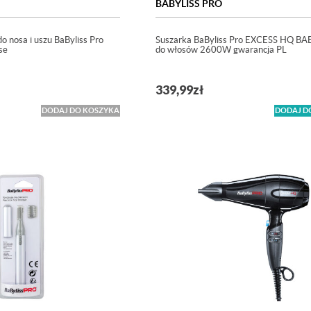
BABYLISS PRO
o nosa i uszu BaByliss Pro
Suszarka BaByliss Pro EXCESS HQ B
se
do włosów 2600W gwarancja PL
339,99
zł
DODAJ DO KOSZYKA
DODAJ D