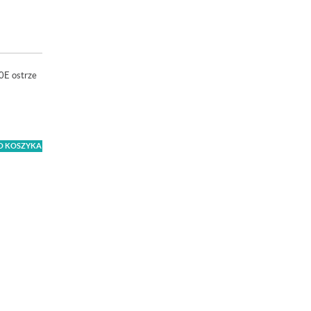
0E ostrze
O KOSZYKA