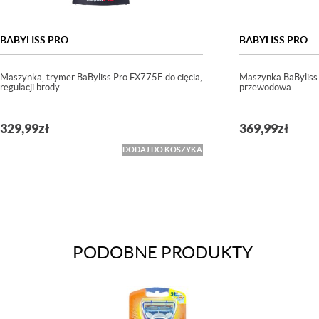
BABYLISS PRO
BABYLISS PRO
Maszynka, trymer BaByliss Pro FX775E do cięcia,
Maszynka BaByliss
regulacji brody
przewodowa
329,99
zł
369,99
zł
DODAJ DO KOSZYKA
PODOBNE PRODUKTY