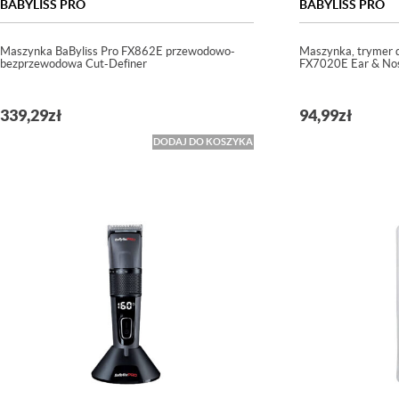
BABYLISS PRO
BABYLISS PRO
Maszynka BaByliss Pro FX862E przewodowo-
Maszynka, trymer d
bezprzewodowa Cut-Definer
FX7020E Ear & No
339,29
zł
94,99
zł
DODAJ DO KOSZYKA