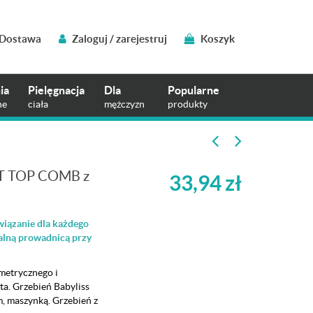
Dostawa
Zaloguj / zarejestruj
Koszyk
ia
Pielęgnacja
Dla
Popularne
ne
ciała
mężczyzn
produkty
AT TOP COMB z
33,94
zł
wiązanie dla każdego
cjalną prowadnicą przy
etrycznego i
ta. Grzebień Babyliss
m, maszynką. Grzebień z