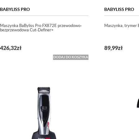
BABYLISS PRO
BABYLISS PRO
Maszynka BaByliss Pro FX872E przewodowo-
Maszynka, trymer 
bezprzewodowa Cut-Definer+
426,32
zł
89,99
zł
DODAJ DO KOSZYKA