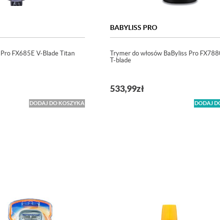
BABYLISS PRO
 Pro FX685E V-Blade Titan
Trymer do włosów BaByliss Pro FX788
T-blade
533,99
zł
DODAJ DO KOSZYKA
DODAJ D