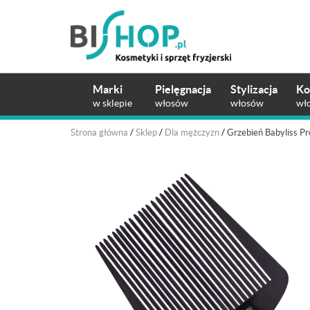
Marki
Pielęgnacja
Stylizacja
Ko
w sklepie
włosów
włosów
wł
Strona główna
/
Sklep
/
Dla mężczyzn
/
Grzebień Babyliss 