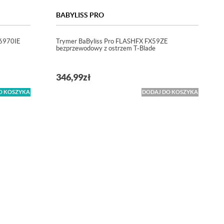
BABYLISS PRO
B6970IE
Trymer BaByliss Pro FLASHFX FX59ZE
bezprzewodowy z ostrzem T-Blade
346,99
zł
O KOSZYKA
DODAJ DO KOSZYKA