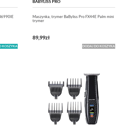
BABYLISS PRO
AB6990IE
Maszynka, trymer BaByliss Pro FX44E Palm mini
trymer
89,99
zł
O KOSZYKA
DODAJ DO KOSZYKA