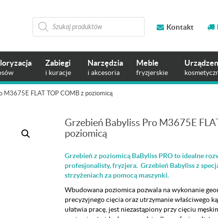
Wyszukiwarka
produktów
Kontakt
loryzacja
Zabiegi
Narzędzia
Meble
Urządzen
osów
i kuracje
i akcesoria
fryzjerskie
kosmetycz
Pro M3675E FLAT TOP COMB z poziomicą
Grzebień Babyliss Pro M3675E FL
poziomicą
Grzebień z poziomicą BaByliss PRO to idealne roz
profesjonalisty, fryzjera. Grzebień Babyliss z spe
strzyżeniach za pomocą maszynki.
Wbudowana poziomica pozwala na wykonanie geom
precyzyjnego cięcia oraz utrzymanie właściwego ką
ułatwia pracę, jest niezastąpiony przy cięciu męski