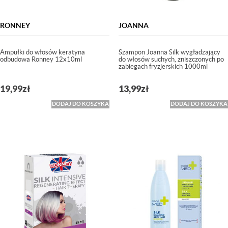
RONNEY
JOANNA
Ampułki do włosów keratyna
Szampon Joanna Silk wygładzający
odbudowa Ronney 12x10ml
do włosów suchych, zniszczonych po
zabiegach fryzjerskich 1000ml
19,99
zł
13,99
zł
DODAJ DO KOSZYKA
DODAJ DO KOSZYKA