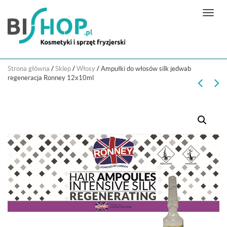
N
a
w
i
g
Strona główna
/
Sklep
/
Włosy
/
Ampułki do włosów silk jedwab
a
regeneracja Ronney 12x10ml
c
j
a