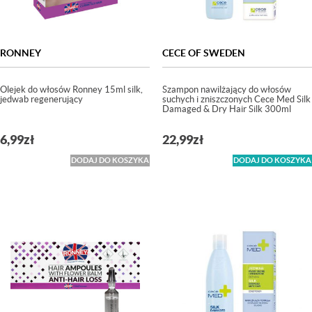
RONNEY
CECE OF SWEDEN
Olejek do włosów Ronney 15ml silk,
Szampon nawilżający do włosów
jedwab regenerujący
suchych i zniszczonych Cece Med Silk
Damaged & Dry Hair Silk 300ml
6,99
zł
22,99
zł
DODAJ DO KOSZYKA
DODAJ DO KOSZYKA