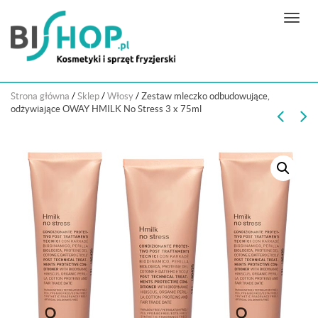
N
a
w
i
g
Strona główna
/
Sklep
/
Włosy
/
Zestaw mleczko odbudowujące,
a
odżywiające OWAY HMILK No Stress 3 x 75ml
c
j
a