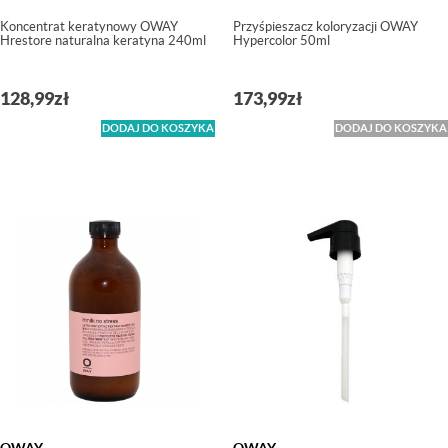
Koncentrat keratynowy OWAY
Przyśpieszacz koloryzacji OWAY
Hrestore naturalna keratyna 240ml
Hypercolor 50ml
128,99
zł
173,99
zł
DODAJ DO KOSZYKA
DODAJ DO KOSZYKA
OWAY
OWAY