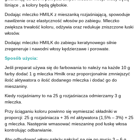
lśniące , a kolory będą głębokie.
Dodając mleczko HMILK z mieszanką rozjaśniającą, spowoduje
nawilżenie oraz elastyczność włosów po zabiegu. Mleczko
zwiększa trwałość koloru, odżywia oraz redukuje zniszczone łuski
włosów.
Dodając mleczko HMILK do zabiegu keratynowego silnie
zregeneruje i nawodni włosy kędzierzawe i porowate.
Sposób użycia:
Jeśli preparat używa się do farbowania to należy na każde 10 g
farby dodać 1 g mleczka Hmilk oraz proporcjonalnie zmniejszyć
ilość aktywatora o ilość dodanego mleczka i dodać go do
mieszaniny.
Kiedy rozjaśniamy to na 25 g rozjaśniacza odmierzamy 3 g
mleczka.
Przy ściąganiu koloru powinno się wymieszać składniki w
proporcji: 25 g rozjaśniacza + 35 ml aktywatora (1,5% – 3%) + 25
g mleczka. Następnie wmasować mieszaninę pod łuskę włosa
kontrolując odbarwianie.
Aby odbudować włosy należy nałożyć na nie po myciu 3 – 6 g