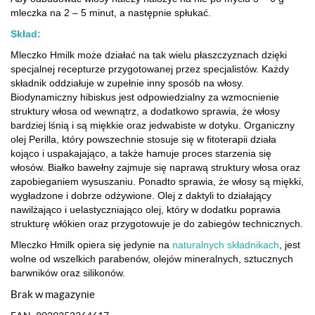
mleczka na 2 – 5 minut, a następnie spłukać.
Skład:
Mleczko Hmilk może działać na tak wielu płaszczyznach dzięki
specjalnej recepturze przygotowanej przez specjalistów. Każdy
składnik oddziałuje w zupełnie inny sposób na włosy.
Biodynamiczny hibiskus jest odpowiedzialny za wzmocnienie
struktury włosa od wewnątrz, a dodatkowo sprawia, że włosy
bardziej lśnią i są miękkie oraz jedwabiste w dotyku. Organiczny
olej Perilla, który powszechnie stosuje się w fitoterapii działa
kojąco i uspakajająco, a także hamuje proces starzenia się
włosów. Białko bawełny zajmuje się naprawą struktury włosa oraz
zapobieganiem wysuszaniu. Ponadto sprawia, że włosy są miękki,
wygładzone i dobrze odżywione. Olej z daktyli to działający
nawilżająco i uelastyczniająco olej, który w dodatku poprawia
strukturę włókien oraz przygotowuje je do zabiegów technicznych.
Mleczko Hmilk opiera się jedynie na
naturalnych składnikach
, jest
wolne od wszelkich parabenów, olejów mineralnych, sztucznych
barwników oraz silikonów.
Brak w magazynie