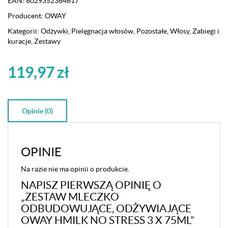
EAN:
8029352364617
Producent:
OWAY
Kategorii:
Odżywki
,
Pielęgnacja włosów
,
Pozostałe
,
Włosy
,
Zabiegi i
kuracje
,
Zestawy
119,97
zł
Opinie (0)
OPINIE
Na razie nie ma opinii o produkcie.
NAPISZ PIERWSZĄ OPINIĘ O
„ZESTAW MLECZKO
ODBUDOWUJĄCE, ODŻYWIAJĄCE
OWAY HMILK NO STRESS 3 X 75ML”