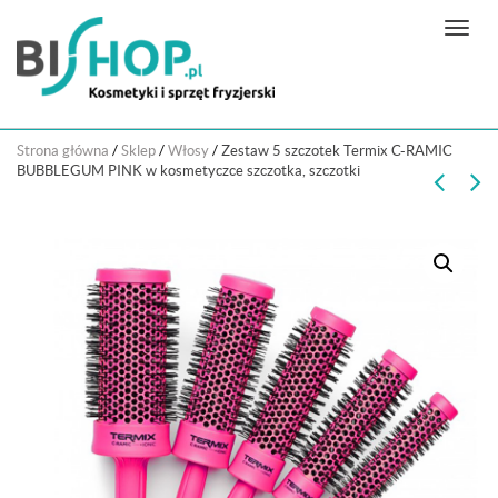
N
a
w
i
g
Strona główna
/
Sklep
/
Włosy
/
Zestaw 5 szczotek Termix C-RAMIC
a
BUBBLEGUM PINK w kosmetyczce szczotka, szczotki
c
j
a