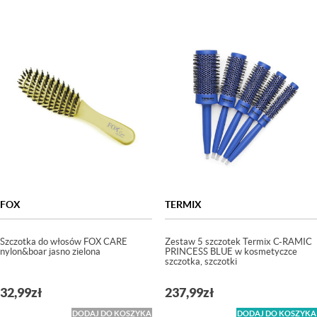
FOX
TERMIX
Szczotka do włosów FOX CARE
Zestaw 5 szczotek Termix C-RAMIC
nylon&boar jasno zielona
PRINCESS BLUE w kosmetyczce
szczotka, szczotki
32,99
zł
237,99
zł
DODAJ DO KOSZYKA
DODAJ DO KOSZYKA