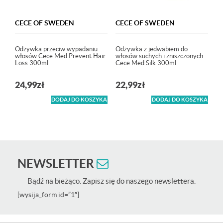
CECE OF SWEDEN
CECE OF SWEDEN
Odżywka przeciw wypadaniu
Odżywka z jedwabiem do
włosów Cece Med Prevent Hair
włosów suchych i zniszczonych
Loss 300ml
Cece Med Silk 300ml
24,99
zł
22,99
zł
DODAJ DO KOSZYKA
DODAJ DO KOSZYKA
NEWSLETTER
Bądź na bieżąco. Zapisz się do naszego newslettera.
[wysija_form id=”1″]