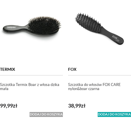
TERMIX
FOX
Szczotka Termix Boar z włosa dzika
Szczotka do włosów FOX CARE
mała
nylon&boar czarna
99,99
zł
38,99
zł
DODAJ DO KOSZYKA
DODAJ DO KOSZYKA