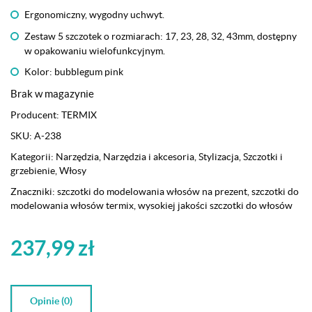
Ergonomiczny, wygodny uchwyt.
Zestaw 5 szczotek o rozmiarach: 17, 23, 28, 32, 43mm, dostępny
w opakowaniu wielofunkcyjnym.
Kolor: bubblegum pink
Brak w magazynie
Producent:
TERMIX
SKU:
A-238
Kategorii:
Narzędzia
,
Narzędzia i akcesoria
,
Stylizacja
,
Szczotki i
grzebienie
,
Włosy
Znaczniki:
szczotki do modelowania włosów na prezent
,
szczotki do
modelowania włosów termix
,
wysokiej jakości szczotki do włosów
237,99
zł
Opinie (0)