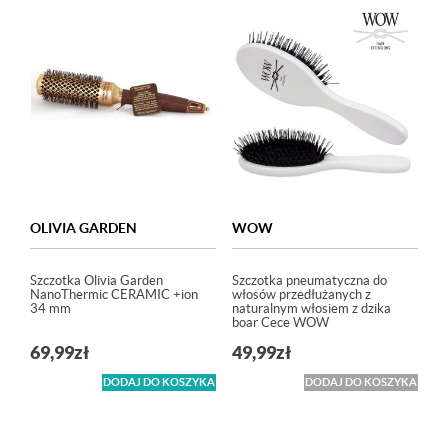
OLIVIA GARDEN
WOW
Szczotka Olivia Garden
Szczotka pneumatyczna do
NanoThermic CERAMIC +ion
włosów przedłużanych z
34 mm
naturalnym włosiem z dzika
boar Cece WOW
69,99
zł
49,99
zł
DODAJ DO KOSZYKA
DODAJ DO KOSZYKA