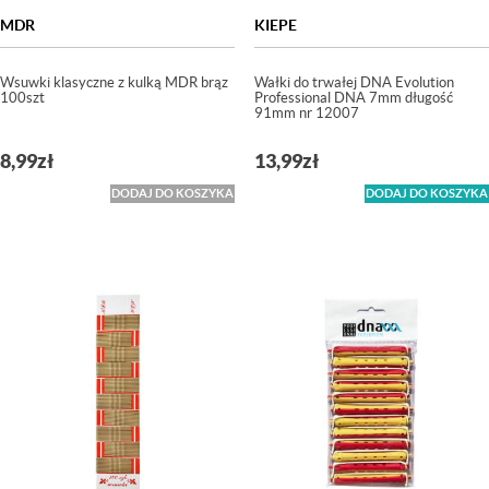
MDR
KIEPE
Wsuwki klasyczne z kulką MDR brąz
Wałki do trwałej DNA Evolution
100szt
Professional DNA 7mm długość
91mm nr 12007
8,99
zł
13,99
zł
DODAJ DO KOSZYKA
DODAJ DO KOSZYKA