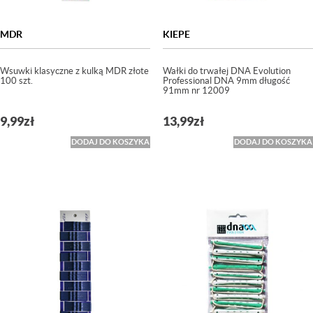
MDR
KIEPE
Wsuwki klasyczne z kulką MDR złote
Wałki do trwałej DNA Evolution
100 szt.
Professional DNA 9mm długość
91mm nr 12009
9,99
zł
13,99
zł
DODAJ DO KOSZYKA
DODAJ DO KOSZYKA