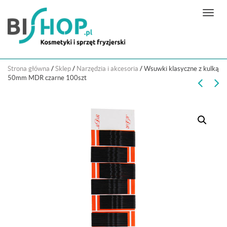
N
a
w
i
g
Strona główna
/
Sklep
/
Narzędzia i akcesoria
/
Wsuwki klasyczne z kulką
a
50mm MDR czarne 100szt
c
j
a