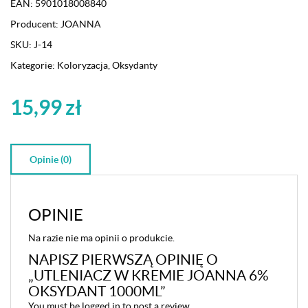
EAN:
5901018008840
Producent:
JOANNA
SKU:
J-14
Kategorie:
Koloryzacja
,
Oksydanty
15,99
zł
Opinie (0)
OPINIE
Na razie nie ma opinii o produkcie.
NAPISZ PIERWSZĄ OPINIĘ O
„UTLENIACZ W KREMIE JOANNA 6%
OKSYDANT 1000ML”
You must be
logged in
to post a review.