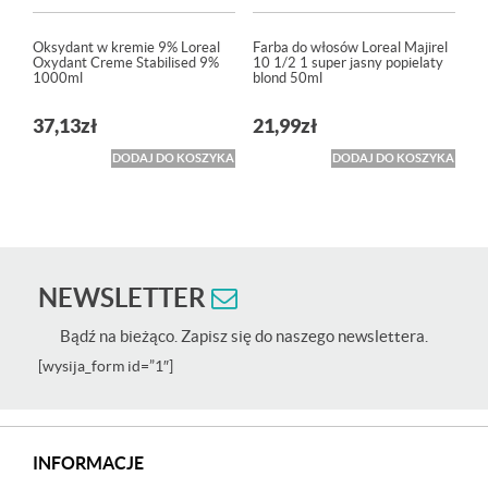
Oksydant w kremie 9% Loreal
Farba do włosów Loreal Majirel
Oxydant Creme Stabilised 9%
10 1/2 1 super jasny popielaty
1000ml
blond 50ml
37,13
zł
21,99
zł
DODAJ DO KOSZYKA
DODAJ DO KOSZYKA
NEWSLETTER
Bądź na bieżąco. Zapisz się do naszego newslettera.
[wysija_form id=”1″]
INFORMACJE