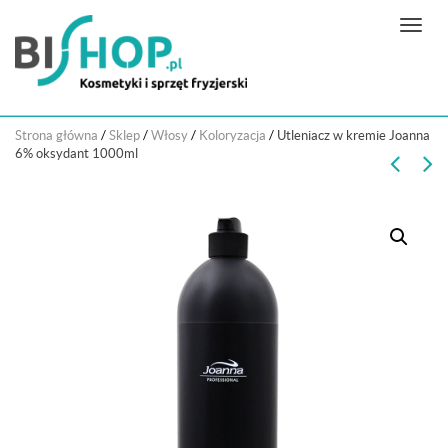
N
a
w
i
g
Strona główna
/
Sklep
/
Włosy
/
Koloryzacja
/
Utleniacz w kremie Joanna
a
6% oksydant 1000ml
c
j
a