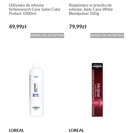
Odżywka do włosów
Rozjaśniacz w proszku do
farbowanych Cece Salon Color
włosów, biały Cece White
Protect 1000ml
Blondpulver 500g
49,99
zł
79,99
zł
DODAJ DO KOSZYKA
DODAJ DO KOSZYKA
LOREAL
LOREAL