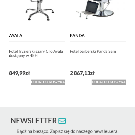
AYALA
PANDA
Fotel fryzjerski szary Clio Ayala
Fotel barberski Panda Sam
dostępny w 48H
849,99
zł
2 867,13
zł
DODAJ DO KOSZYKA
DODAJ DO KOSZYKA
NEWSLETTER
Bądź na bieżąco. Zapisz się do naszego newslettera.