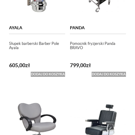
AYALA
PANDA
Słupek barberski Barber Pole
Pomocnik fryzjerski Panda
Ayala
BRAVO
605,00
zł
799,00
zł
DODAJ DO KOSZYKA
DODAJ DO KOSZYKA