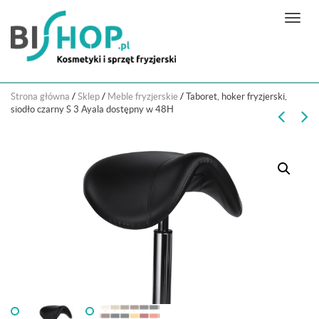
N
a
w
i
g
Strona główna
/
Sklep
/
Meble fryzjerskie
/
Taboret, hoker fryzjerski,
a
siodło czarny S 3 Ayala dostępny w 48H
c
j
a