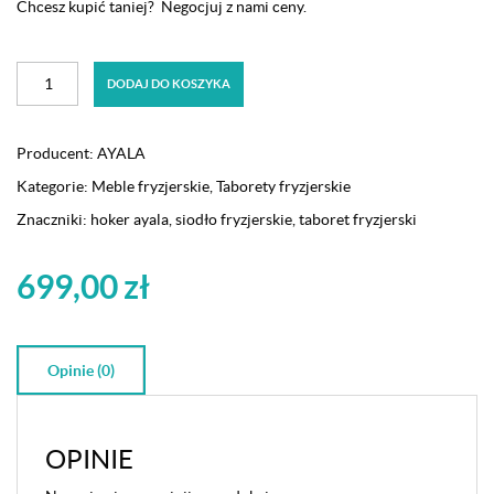
Chcesz kupić taniej? Negocjuj z nami ceny.
ilość
DODAJ DO KOSZYKA
Taboret,
hoker
fryzjerski,
Producent:
AYALA
siodło
Kategorie:
Meble fryzjerskie
,
Taborety fryzjerskie
czarny
S
Znaczniki:
hoker ayala
,
siodło fryzjerskie
,
taboret fryzjerski
3
Ayala
699,00
zł
dostępny
w
48H
Opinie (0)
OPINIE