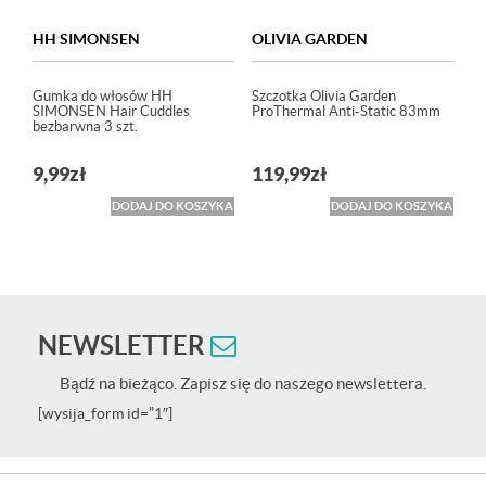
HH SIMONSEN
OLIVIA GARDEN
Gumka do włosów HH
Szczotka Olivia Garden
SIMONSEN Hair Cuddles
ProThermal Anti-Static 83mm
bezbarwna 3 szt.
9,99
zł
119,99
zł
DODAJ DO KOSZYKA
DODAJ DO KOSZYKA
NEWSLETTER
Bądź na bieżąco. Zapisz się do naszego newslettera.
[wysija_form id=”1″]