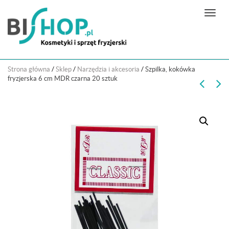
N
a
w
i
g
Strona główna
/
Sklep
/
Narzędzia i akcesoria
/
Szpilka, kokówka
a
fryzjerska 6 cm MDR czarna 20 sztuk
c
j
a