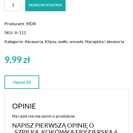
ilość
DODAJ DO KOSZYKA
Szpilka,
kokówka
fryzjerska
Producent:
MDR
6
SKU:
A-111
cm
MDR
Kategorie:
Akcesoria
,
Klipsy, wałki, wsuwki
,
Narzędzia i akcesoria
czarna
20
9,99
zł
sztuk
Opinie (0)
OPINIE
Na razie nie ma opinii o produkcie.
NAPISZ PIERWSZĄ OPINIĘ O
„SZPILKA, KOKÓWKA FRYZJERSKA 6