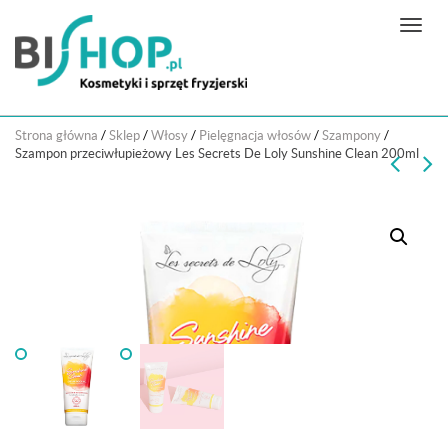
N
a
w
i
g
Strona główna
/
Sklep
/
Włosy
/
Pielęgnacja włosów
/
Szampony
/
a
Szampon przeciwłupieżowy Les Secrets De Loly Sunshine Clean 200ml
c
j
a