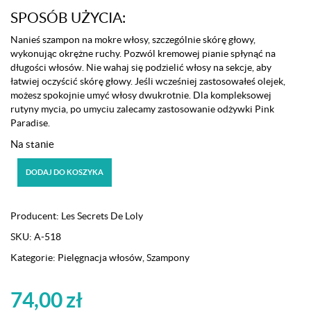
SPOSÓB UŻYCIA:
Nanieś szampon na mokre włosy, szczególnie skórę głowy,
wykonując okrężne ruchy. Pozwól kremowej pianie spłynąć na
długości włosów. Nie wahaj się podzielić włosy na sekcje, aby
łatwiej oczyścić skórę głowy. Jeśli wcześniej zastosowałeś olejek,
możesz spokojnie umyć włosy dwukrotnie. Dla kompleksowej
rutyny mycia, po umyciu zalecamy zastosowanie
odżywki Pink
Paradise.
Na stanie
ilość
DODAJ DO KOSZYKA
Szampon
przeciwłupieżowy
Les
Producent:
Les Secrets De Loly
Secrets
SKU:
A-518
De
Loly
Kategorie:
Pielęgnacja włosów
,
Szampony
Sunshine
Clean
74,00
zł
200ml