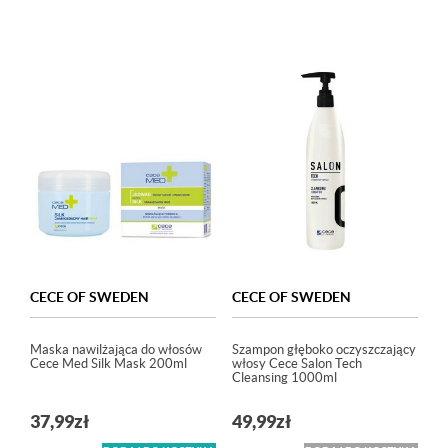
5.00
na 5
CECE OF SWEDEN
CECE OF SWEDEN
Maska nawilżająca do włosów
Szampon głęboko oczyszczający
Cece Med Silk Mask 200ml
włosy Cece Salon Tech
Cleansing 1000ml
37,99
zł
49,99
zł