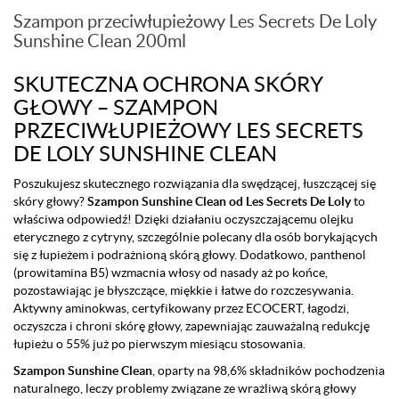
Szampon przeciwłupieżowy Les Secrets De Loly
Sunshine Clean 200ml
SKUTECZNA OCHRONA SKÓRY
GŁOWY – SZAMPON
PRZECIWŁUPIEŻOWY LES SECRETS
DE LOLY SUNSHINE CLEAN
Poszukujesz skutecznego rozwiązania dla swędzącej, łuszczącej się
skóry głowy?
Szampon Sunshine Clean od Les Secrets De Loly
to
właściwa odpowiedź! Dzięki działaniu oczyszczającemu olejku
eterycznego z cytryny, szczególnie polecany dla osób borykających
się z łupieżem i podrażnioną skórą głowy. Dodatkowo, panthenol
(prowitamina B5) wzmacnia włosy od nasady aż po końce,
pozostawiając je błyszczące, miękkie i łatwe do rozczesywania.
Aktywny aminokwas, certyfikowany przez ECOCERT, łagodzi,
oczyszcza i chroni skórę głowy, zapewniając zauważalną redukcję
łupieżu o 55% już po pierwszym miesiącu stosowania.
Szampon Sunshine Clean
, oparty na 98,6% składników pochodzenia
naturalnego, leczy problemy związane ze wrażliwą skórą głowy