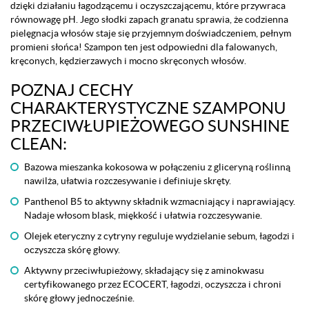
dzięki działaniu łagodzącemu i oczyszczającemu, które przywraca
równowagę pH. Jego słodki zapach granatu sprawia, że codzienna
pielęgnacja włosów staje się przyjemnym doświadczeniem, pełnym
promieni słońca! Szampon ten jest odpowiedni dla falowanych,
kręconych, kędzierzawych i mocno skręconych włosów.
POZNAJ CECHY
CHARAKTERYSTYCZNE SZAMPONU
PRZECIWŁUPIEŻOWEGO SUNSHINE
CLEAN:
Bazowa mieszanka kokosowa w połączeniu z gliceryną roślinną
nawilża, ułatwia rozczesywanie i definiuje skręty.
Panthenol B5 to aktywny składnik wzmacniający i naprawiający.
Nadaje włosom blask, miękkość i ułatwia rozczesywanie.
Olejek eteryczny z cytryny reguluje wydzielanie sebum, łagodzi i
oczyszcza skórę głowy.
Aktywny przeciwłupieżowy, składający się z aminokwasu
certyfikowanego przez ECOCERT, łagodzi, oczyszcza i chroni
skórę głowy jednocześnie.