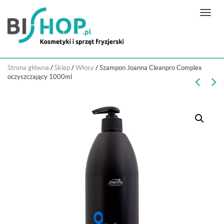
N
a
w
i
g
Strona główna
/
Sklep
/
Włosy
/
Szampon Joanna Cleanpro Complex
a
oczyszczający 1000ml
c
j
a