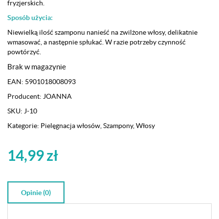
fryzjerskich.
Sposób użycia:
Niewielką ilość szamponu nanieść na zwilżone włosy, delikatnie
wmasować, a następnie spłukać. W razie potrzeby czynność
powtórzyć.
Brak w magazynie
EAN:
5901018008093
Producent:
JOANNA
SKU:
J-10
Kategorie:
Pielęgnacja włosów
,
Szampony
,
Włosy
14,99
zł
Opinie (0)