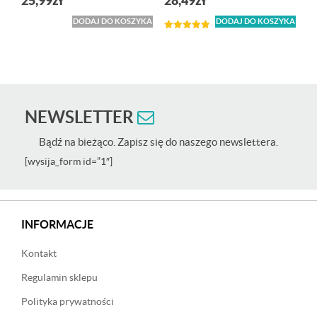
25,99
zł
28,49
zł
DODAJ DO KOSZYKA
DODAJ DO KOSZYKA
Oceniono
5.00
na 5
NEWSLETTER
Bądź na bieżąco. Zapisz się do naszego newslettera.
[wysija_form id=”1″]
INFORMACJE
Kontakt
Regulamin sklepu
Polityka prywatności