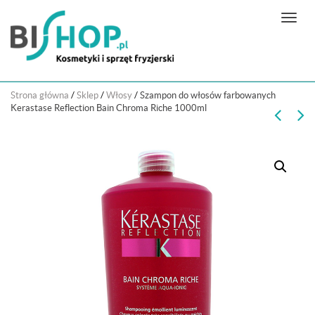
N
a
w
i
g
Strona główna
/
Sklep
/
Włosy
/
Szampon do włosów farbowanych
a
Kerastase Reflection Bain Chroma Riche 1000ml
c
j
a