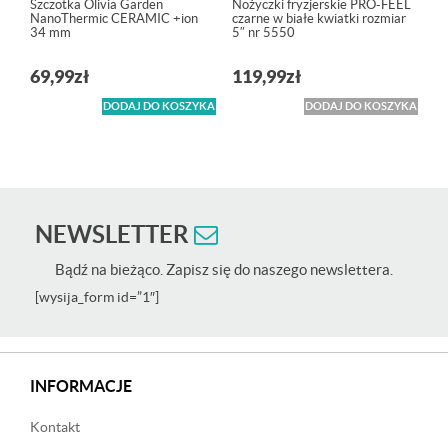
Szczotka Olivia Garden
Nożyczki fryzjerskie PRO-FEEL
NanoThermic CERAMIC +ion
czarne w białe kwiatki rozmiar
34 mm
5″ nr 5550
69,99
zł
119,99
zł
DODAJ DO KOSZYKA
DODAJ DO KOSZYKA
NEWSLETTER
Bądź na bieżąco. Zapisz się do naszego newslettera.
[wysija_form id=”1″]
INFORMACJE
Kontakt