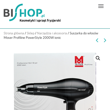
N
a
w
i
g
Strona główna
/
Sklep
/
Narzędzia i akcesoria
/
Suszarka do włosów
a
Moser Profiline PowerStyle 2000W ionic
c
j
a