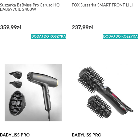
Suszarka BaByliss Pro Caruso HQ
FOX Suszarka SMART FRONT LILI
BAB6970IE 2400W
359,99
zł
237,99
zł
DODAJ DO KOSZYKA
DODAJ DO KOSZYKA
BABYLISS PRO
BABYLISS PRO