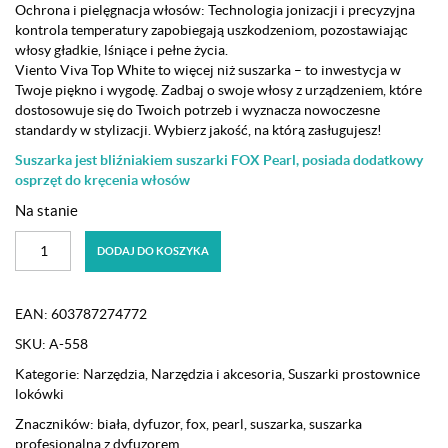
Ochrona i pielęgnacja włosów: Technologia jonizacji i precyzyjna
kontrola temperatury zapobiegają uszkodzeniom, pozostawiając
włosy gładkie, lśniące i pełne życia.
Viento Viva Top White to więcej niż suszarka – to inwestycja w
Twoje piękno i wygodę. Zadbaj o swoje włosy z urządzeniem, które
dostosowuje się do Twoich potrzeb i wyznacza nowoczesne
standardy w stylizacji. Wybierz jakość, na którą zasługujesz!
Suszarka jest bliźniakiem suszarki FOX Pearl, posiada dodatkowy
osprzęt do kręcenia włosów
Na stanie
ilość
DODAJ DO KOSZYKA
Suszarka
ultralekka
bezszczotkowa
EAN:
603787274772
Viento
SKU:
A-558
Viva
Top
Kategorie:
Narzędzia
,
Narzędzia i akcesoria
,
Suszarki prostownice
White
lokówki
1800W
Znaczników:
biała
,
dyfuzor
,
fox
,
pearl
,
suszarka
,
suszarka
+
profesjonalna z dyfuzorem