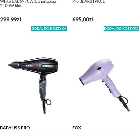
White BAB6970WIE z jonizacją
Pro BBARB1PKCE
2400W biała
299,99
zł
695,00
zł
DODAJ DO KOSZYKA
DODAJ DO KOSZYKA
BABYLISS PRO
FOX