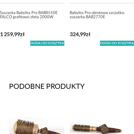
Suszarka Babyliss Pro BAB8550E
Babyliss Pro obrotowa szczotko-
FALCO grafitowo złota 2000W
suszarka BAB2770E
1 259,99
zł
324,99
zł
DODAJ DO KOSZYKA
DODAJ DO KOSZYKA
PODOBNE PRODUKTY