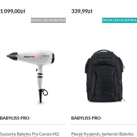
1 099,00
zł
339,99
zł
DODAJ DO KOSZYKA
DODAJ DO KOSZYKA
BABYLISS PRO
BABYLISS PRO
Suszarka Babyliss Pro Caruso HQ
Plecak fryzjerski, barberski Babyliss