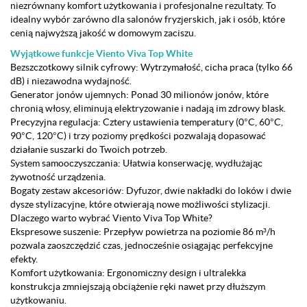
niezrównany komfort użytkowania i profesjonalne rezultaty. To
idealny wybór zarówno dla salonów fryzjerskich, jak i osób, które
cenią najwyższą jakość w domowym zaciszu.
Wyjątkowe funkcje Viento Viva Top White
Bezszczotkowy silnik cyfrowy: Wytrzymałość, cicha praca (tylko 66
dB) i niezawodna wydajność.
Generator jonów ujemnych: Ponad 30 milionów jonów, które
chronią włosy, eliminują elektryzowanie i nadają im zdrowy blask.
Precyzyjna regulacja: Cztery ustawienia temperatury (0°C, 60°C,
90°C, 120°C) i trzy poziomy prędkości pozwalają dopasować
działanie suszarki do Twoich potrzeb.
System samooczyszczania: Ułatwia konserwację, wydłużając
żywotność urządzenia.
Bogaty zestaw akcesoriów: Dyfuzor, dwie nakładki do loków i dwie
dysze stylizacyjne, które otwierają nowe możliwości stylizacji.
Dlaczego warto wybrać Viento Viva Top White?
Ekspresowe suszenie: Przepływ powietrza na poziomie 86 m³/h
pozwala zaoszczędzić czas, jednocześnie osiągając perfekcyjne
efekty.
Komfort użytkowania: Ergonomiczny design i ultralekka
konstrukcja zmniejszają obciążenie ręki nawet przy dłuższym
użytkowaniu.