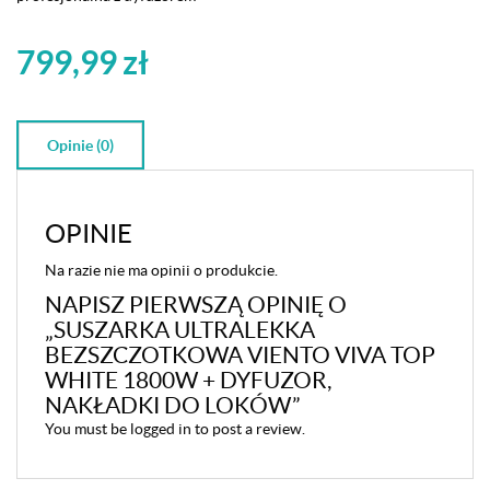
DYFUZOR,
NAKŁADKI
799,99
zł
DO
LOKÓW
Opinie (0)
OPINIE
Na razie nie ma opinii o produkcie.
NAPISZ PIERWSZĄ OPINIĘ O
„SUSZARKA ULTRALEKKA
BEZSZCZOTKOWA VIENTO VIVA TOP
WHITE 1800W + DYFUZOR,
NAKŁADKI DO LOKÓW”
You must be
logged in
to post a review.