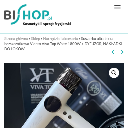
N
a
w
i
g
Strona główna
/
Sklep
/
Narzędzia i akcesoria
/
Suszarka ultralekka
a
bezszczotkowa Viento Viva Top White 1800W + DYFUZOR, NAKŁADKI
c
DO LOKÓW
j
a