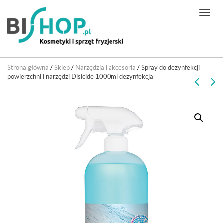
N
a
w
i
g
Strona główna
/
Sklep
/
Narzędzia i akcesoria
/
Spray do dezynfekcji
a
powierzchni i narzędzi Disicide 1000ml dezynfekcja
c
j
a