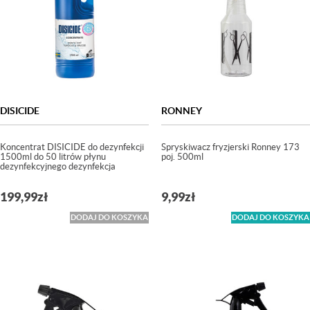
DISICIDE
RONNEY
Koncentrat DISICIDE do dezynfekcji
Spryskiwacz fryzjerski Ronney 173
1500ml do 50 litrów płynu
poj. 500ml
dezynfekcyjnego dezynfekcja
199,99
zł
9,99
zł
DODAJ DO KOSZYKA
DODAJ DO KOSZYKA