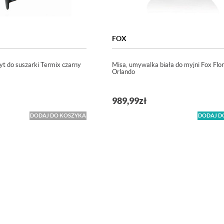
FOX
yt do suszarki Termix czarny
Misa, umywalka biała do myjni Fox Flo
Orlando
989,99
zł
DODAJ DO KOSZYKA
DODAJ D