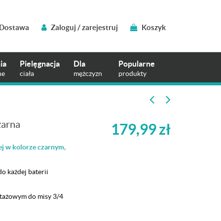
Dostawa
Zaloguj / zarejestruj
Koszyk
ia
Pielęgnacja
Dla
Popularne
ne
ciała
mężczyzn
produkty
zarna
179,99
zł
ej w kolorze czarnym,
o każdej baterii
ntażowym do misy 3/4