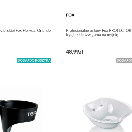
FOX
zjerskiej Fox Floryda, Orlando
Profesjonalne osłony Fox PROTECTOR 
fryzjerskie tzw guma na myjnię
48,99
zł
DODAJ DO KOSZYKA
DODAJ D