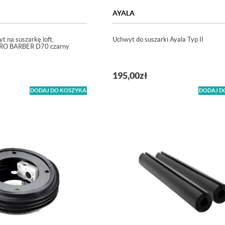
AYALA
t na suszarkę loft,
Uchwyt do suszarki Ayala Typ II
i PRO BARBER D70 czarny
195,00
zł
DODAJ DO KOSZYKA
DODAJ D