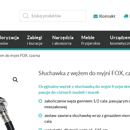
Wyszukiwarka
produktów
Kontakt
loryzacja
Zabiegi
Narzędzia
Meble
Urządzen
osów
i kuracje
i akcesoria
fryzjerskie
kosmetycz
em do myjni FOX, czarna
Słuchawka z wężem do myjni FOX, c
Oryginalny wężyk z słuchawką do myjni fryzjerski
pasuje do różnych modeli i marek
zakończenie węża gwintem 1/2 cala ,pasującym d
mieszakowej
zestaw zawiera słuchawkę wraz z gniazdem mo
cala
wąż giętki, długość węża ok. 115 cm