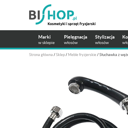
Marki
Pielęgnacja
Stylizacja
Ko
w sklepie
włosów
włosów
wł
Strona główna
/
Sklep
/
Meble fryzjerskie
/
Słuchawka z węż