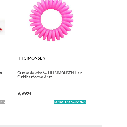
HH SIMONSEN
i-
Gumka do włosów HH SIMONSEN Hair
Cuddles różowa 3 szt.
9,99
zł
YKA
DODAJ DO KOSZYKA