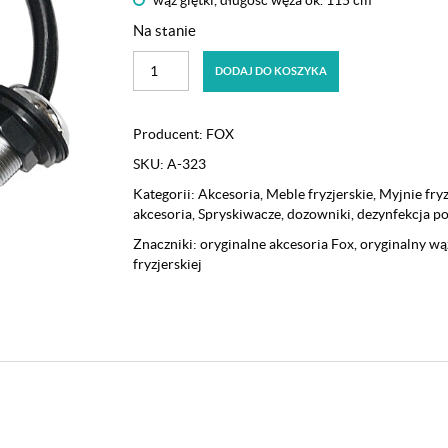
Na stanie
ilość
DODAJ DO KOSZYKA
Słuchawka
z
wężem
Producent:
FOX
do
SKU:
A-323
myjni
FOX,
Kategorii:
Akcesoria
,
Meble fryzjerskie
,
Myjnie fryz
czarna
akcesoria
,
Spryskiwacze, dozowniki, dezynfekcja po
Znaczniki:
oryginalne akcesoria Fox
,
oryginalny wą
fryzjerskiej