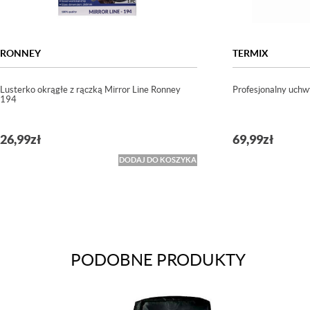
RONNEY
TERMIX
Lusterko okrągłe z rączką Mirror Line Ronney
Profesjonalny uchw
194
26,99
zł
69,99
zł
DODAJ DO KOSZYKA
PODOBNE PRODUKTY