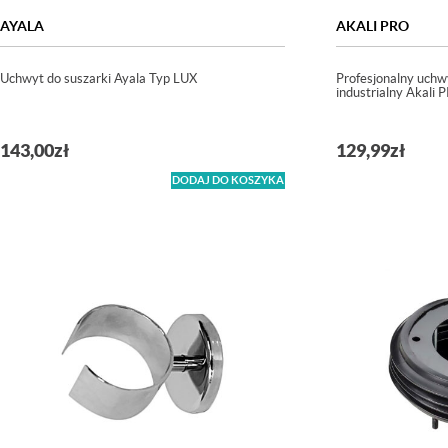
AYALA
AKALI PRO
Uchwyt do suszarki Ayala Typ LUX
Profesjonalny uchwy
industrialny Akal
143,00
zł
129,99
zł
DODAJ DO KOSZYKA