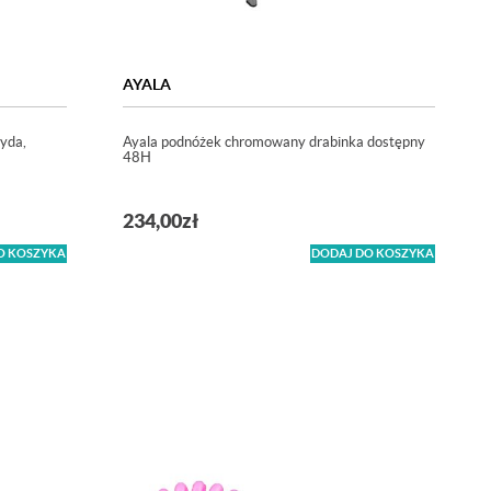
AYALA
ryda,
Ayala podnóżek chromowany drabinka dostępny
48H
234,00
zł
O KOSZYKA
DODAJ DO KOSZYKA