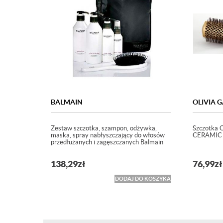
BALMAIN
OLIVIA 
Zestaw szczotka, szampon, odżywka,
Szczotka 
maska, spray nabłyszczający do włosów
CERAMIC 
przedłużanych i zagęszczanych Balmain
138,29
zł
76,99
zł
DODAJ DO KOSZYKA