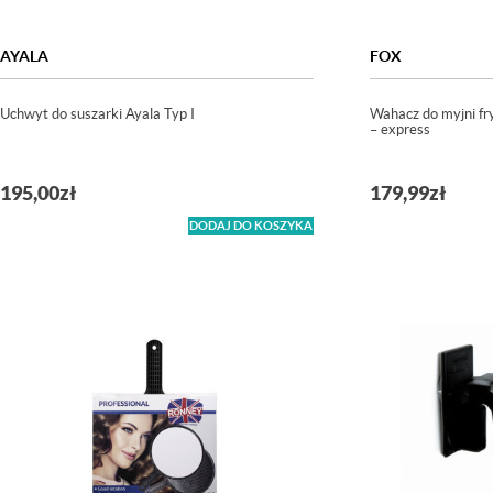
AYALA
FOX
Uchwyt do suszarki Ayala Typ I
Wahacz do myjni fry
– express
195,00
zł
179,99
zł
DODAJ DO KOSZYKA