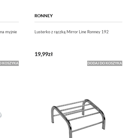
RONNEY
na myjnie
Lusterko z rączką Mirror Line Ronney 192
19,99
zł
O KOSZYKA
DODAJ DO KOSZYKA