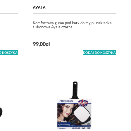
AYALA
Komfortowa guma pod kark do myjni, nakładka
silikonowa Ayala czarna
99,00
zł
O KOSZYKA
DODAJ DO KOSZYKA