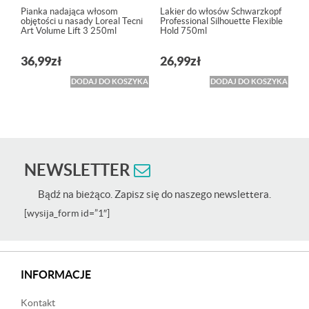
Pianka nadająca włosom
Lakier do włosów Schwarzkopf
objętości u nasady Loreal Tecni
Professional Silhouette Flexible
Art Volume Lift 3 250ml
Hold 750ml
36,99
zł
26,99
zł
DODAJ DO KOSZYKA
DODAJ DO KOSZYKA
NEWSLETTER
Bądź na bieżąco. Zapisz się do naszego newslettera.
[wysija_form id=”1″]
INFORMACJE
Kontakt