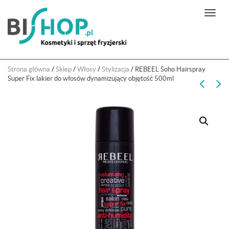
N
a
w
i
g
Strona główna
/
Sklep
/
Włosy
/
Stylizacja
/
REBEEL Soho Hairspray
a
Super Fix lakier do włosów dynamizujący objętość 500ml
c
j
a