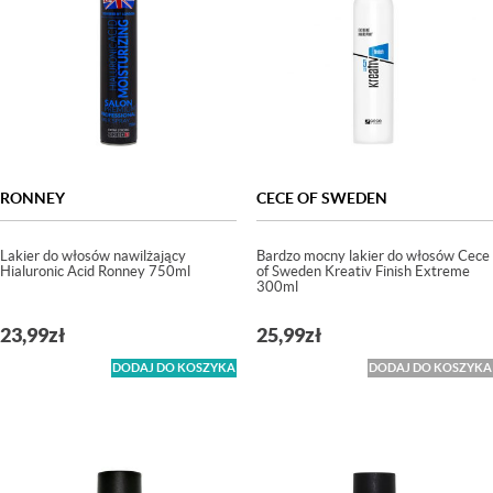
RONNEY
CECE OF SWEDEN
Lakier do włosów nawilżający
Bardzo mocny lakier do włosów Cece
Hialuronic Acid Ronney 750ml
of Sweden Kreativ Finish Extreme
300ml
23,99
zł
25,99
zł
DODAJ DO KOSZYKA
DODAJ DO KOSZYKA