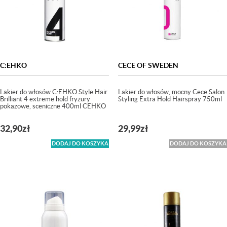
C:EHKO
CECE OF SWEDEN
Lakier do włosów C:EHKO Style Hair
Lakier do włosów, mocny Cece Salon
Brilliant 4 extreme hold fryzury
Styling Extra Hold Hairspray 750ml
pokazowe, sceniczne 400ml CEHKO
32,90
zł
29,99
zł
DODAJ DO KOSZYKA
DODAJ DO KOSZYKA