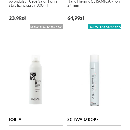
po ondulacji Cece Salon Form
NanoThermic CERAMICA + ion
Stabilizing spray 300ml
24 mm
23,99
zł
64,99
zł
DODAJ DO KOSZYKA
DODAJ DO KOSZYKA
LOREAL
SCHWARZKOPF