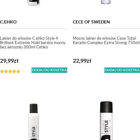
C:EHKO
CECE OF SWEDEN
Lakier do włosów C:ehko Style 4
Mocny lakier do włosów Cece Total
Brilliant Extreme Hold bardzo mocny
Keratin Complex Extra Strong 750ml
bez aerozolu 300ml Cehko
29,99
zł
22,99
zł
DODAJ DO KOSZYKA
DODAJ DO KOSZYKA
Oceniono
5.00
na 5