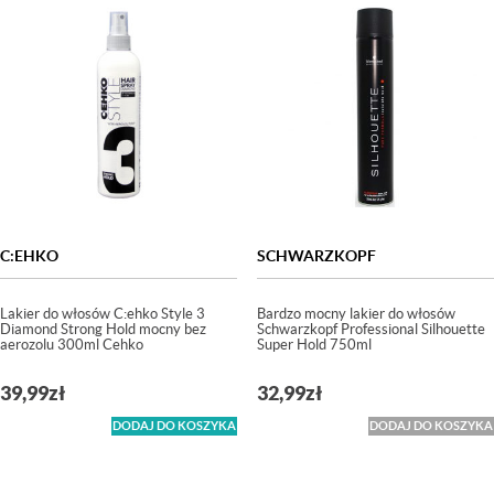
C:EHKO
SCHWARZKOPF
Lakier do włosów C:ehko Style 3
Bardzo mocny lakier do włosów
Diamond Strong Hold mocny bez
Schwarzkopf Professional Silhouette
aerozolu 300ml Cehko
Super Hold 750ml
39,99
zł
32,99
zł
DODAJ DO KOSZYKA
DODAJ DO KOSZYKA