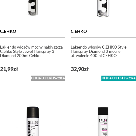
C:EHKO
C:EHKO
Lakier do włosów mocny nabłyszcza
Lakier do włosów C:EHKO Style
C:ehko Style Jewel Hairspray 3
Hairspray Diamond 3 mocne
Diamond 200ml Cehko
utrwalenie 400ml CEHKO
21,99
zł
32,90
zł
DODAJ DO KOSZYKA
DODAJ DO KOSZYKA