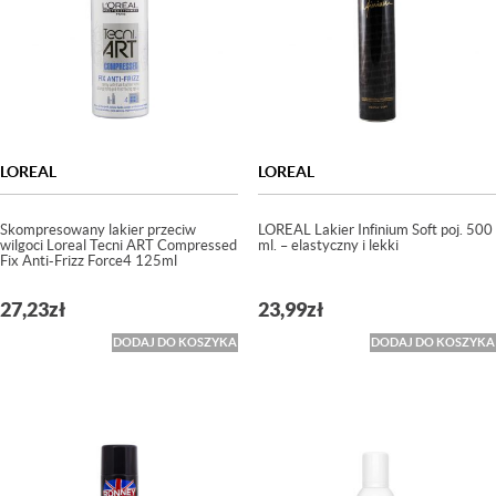
LOREAL
LOREAL
Skompresowany lakier przeciw
LOREAL Lakier Infinium Soft poj. 500
wilgoci Loreal Tecni ART Compressed
ml. – elastyczny i lekki
Fix Anti-Frizz Force4 125ml
27,23
zł
23,99
zł
DODAJ DO KOSZYKA
DODAJ DO KOSZYKA