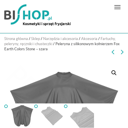
N
a
w
i
g
Strona główna
/
Sklep
/
Narzędzia i akcesoria
/
Akcesoria
/
Fartuchy,
a
peleryny, ręczniki i chusteczki
/
Peleryna z silikonowym kołnierzem Fox
c
Earth Colors Stone – szara
j
a