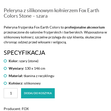
Peleryna z silikonowym kołnierzem Fox Earth
Colors Stone – szara
Peleryna fryzjerska Fox Earth Colors to
profesjonalne akcesorium
przeznaczone do salonów fryzjerskich i barberskich. Wyposażona w
silikonowy kołnierz, szczelne przylega do szyi klienta, skutecznie
chroniąc odzież przed włosami i wilgocią.
SPECYFIKACJA
Kolor:
szary (stone)
Wymiary:
130 x 146 cm
Materiał:
tkanina z recyklingu
Kołnierz:
silikonowy
ilość
DODAJ DO KOSZYKA
Peleryna
z
silikonowym
Producent:
FOX