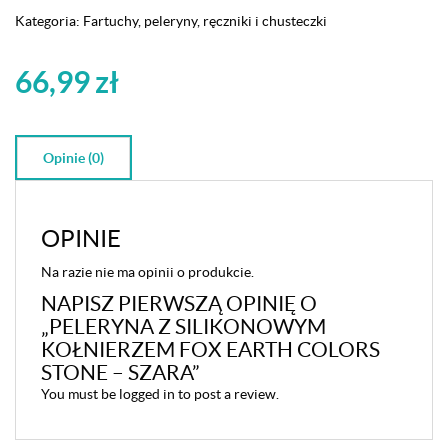
kołnierzem
Kategoria:
Fartuchy, peleryny, ręczniki i chusteczki
Fox
Earth
Colors
66,99
zł
Stone
-
szara
Opinie (0)
OPINIE
Na razie nie ma opinii o produkcie.
NAPISZ PIERWSZĄ OPINIĘ O
„PELERYNA Z SILIKONOWYM
KOŁNIERZEM FOX EARTH COLORS
STONE – SZARA”
You must be
logged in
to post a review.