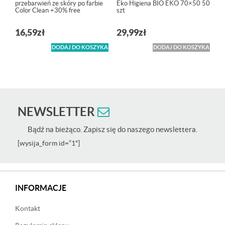
przebarwień ze skóry po farbie
Eko Higiena BIO EKO 70×50 50
Color Clean +30% free
szt
16,59
zł
29,99
zł
DODAJ DO KOSZYKA
DODAJ DO KOSZYKA
NEWSLETTER
Bądź na bieżąco. Zapisz się do naszego newslettera.
[wysija_form id=”1″]
INFORMACJE
Kontakt