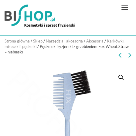
N
a
w
i
g
Strona główna
/
Sklep
/
Narzędzia i akcesoria
/
Akcesoria
/
Karkówki,
a
miseczki i pędzelki
/
Pędzelek fryzjerski z grzebieniem Fox Wheat Straw
c
– niebieski
j
a