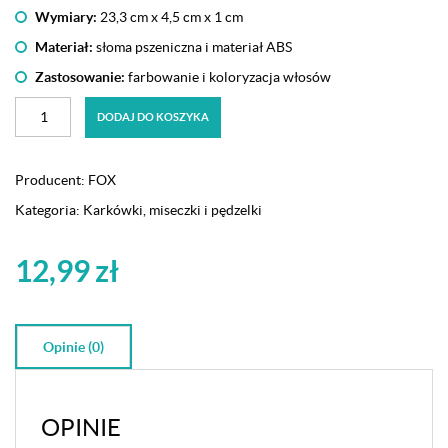
Wymiary:
23,3 cm x 4,5 cm x 1 cm
Materiał:
słoma pszeniczna i materiał ABS
Zastosowanie:
farbowanie i koloryzacja włosów
ilość
DODAJ DO KOSZYKA
Pędzelek
fryzjerski
z
Producent:
FOX
grzebieniem
Kategoria:
Karkówki, miseczki i pędzelki
Fox
Wheat
Straw
12,99
zł
-
niebieski
Opinie (0)
OPINIE