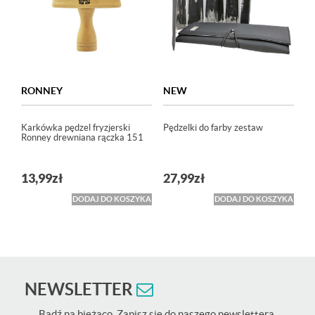
RONNEY
NEW
Karkówka pędzel fryzjerski
Pędzelki do farby zestaw
Ronney drewniana rączka 151
13,99
zł
27,99
zł
DODAJ DO KOSZYKA
DODAJ DO KOSZYKA
NEWSLETTER
Bądź na bieżąco. Zapisz się do naszego newslettera.