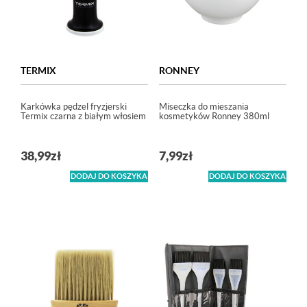
TERMIX
RONNEY
Karkówka pędzel fryzjerski
Miseczka do mieszania
Termix czarna z białym włosiem
kosmetyków Ronney 380ml
38,99
zł
7,99
zł
DODAJ DO KOSZYKA
DODAJ DO KOSZYKA