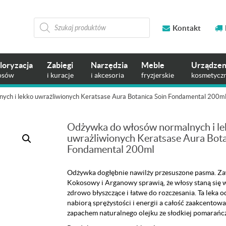
Wyszukiwarka
produktów
Kontakt
loryzacja
Zabiegi
Narzędzia
Meble
Urządzen
osów
i kuracje
i akcesoria
fryzjerskie
kosmetycz
ych i lekko uwrażliwionych Keratsase Aura Botanica Soin Fondamental 200m
Odżywka do włosów normalnych i le
uwrażliwionych Keratsase Aura Bota
Fondamental 200ml
Odżywka dogłębnie nawilży przesuszone pasma. Zaw
Kokosowy i Arganowy sprawią, że włosy staną się 
zdrowo błyszczące i łatwe do rozczesania. Ta leka 
nabiorą sprężystości i energii a całość zaakcento
zapachem naturalnego olejku ze słodkiej pomarańcz