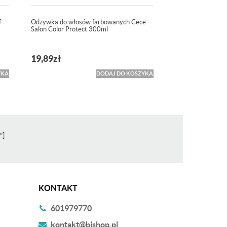
f
Odżywka do włosów farbowanych Cece
Salon Color Protect 300ml
19,89
zł
YKA
DODAJ DO KOSZYKA
″]
KONTAKT
601979770
kontakt@bishop.pl