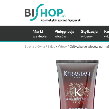
Marki
Pielęgnacja
Stylizacja
Ko
w sklepie
włosów
włosów
wł
Strona główna
/
Sklep
/
Włosy
/
Odżywka do włosów normaln