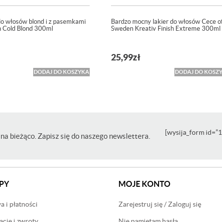
o włosów blond i z pasemkami
Bardzo mocny lakier do włosów Cece o
n Cold Blond 300ml
Sweden Kreativ Finish Extreme 300ml
25,99
zł
DODAJ DO KOSZYKA
DODAJ DO KOSZ
[wysija_form id=”1
na bieżąco. Zapisz się do naszego newslettera.
PY
MOJE KONTO
 i płatności
Zarejestruj się / Zaloguj się
cje i zwroty
Nie pamiętam hasła