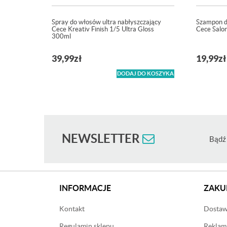
Spray do włosów ultra nabłyszczający
Szampon d
Cece Kreativ Finish 1/5 Ultra Gloss
Cece Salo
300ml
39,99
zł
19,99
zł
DODAJ DO KOSZYKA
NEWSLETTER
Bądź 
INFORMACJE
ZAKU
Kontakt
Dostawa
Regulamin sklepu
Reklama