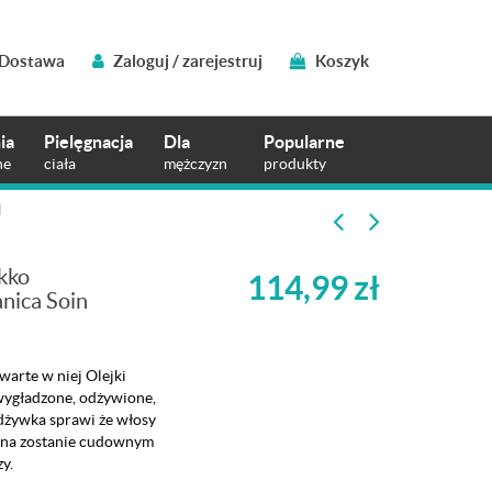
Dostawa
Zaloguj / zarejestruj
Koszyk
ia
Pielęgnacja
Dla
Popularne
ne
ciała
mężczyzn
produkty
l
kko
114,99
zł
nica Soin
arte w niej Olejki
wygładzone, odżywione,
odżywka sprawi że włosy
wana zostanie cudownym
y.