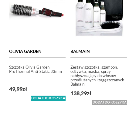
OLIVIA GARDEN
BALMAIN
Szczotka Olivia Garden
Zestaw szczotka, szampon,
ProThermal Anti-Static 33mm
odżywka, maska, spray
nabłyszczający do włosów
przedłużanych i zagęszczanych
Balmain
49,99
zł
138,29
zł
DODAJ DO KOSZYKA
DODAJ DO KOSZYKA