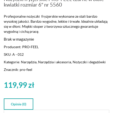
kwiatki rozmiar 6″ nr 5560
Profesjonalne nożyczki fryzjerskie wykonane ze stali bardzo
wysokiej jakości. Bardzo wygodne, lekkie i trwałe. Idealnie układają
się w dłoni. Miękki stoper z tworzywa sztucznego gwarantuje
wygodną i cichą pracę.
Brak w magazynie
Producent:
PRO-FEEL
SKU:
A - 012
Kategorie:
Narzędzia
,
Narzędzia i akcesoria
,
Nożyczki i degażówki
Znacznik:
pro-feel
119,99
zł
Opinie (0)