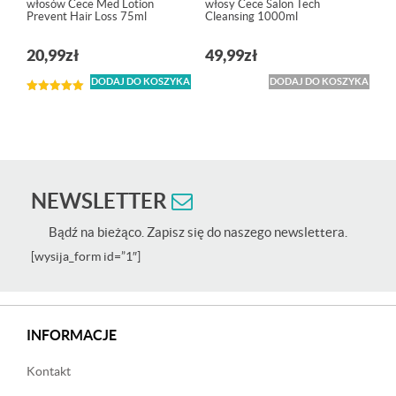
włosów Cece Med Lotion
włosy Cece Salon Tech
Prevent Hair Loss 75ml
Cleansing 1000ml
20,99
zł
49,99
zł
DODAJ DO KOSZYKA
DODAJ DO KOSZYKA
Oceniono
5.00
na 5
NEWSLETTER
Bądź na bieżąco. Zapisz się do naszego newslettera.
[wysija_form id=”1″]
INFORMACJE
Kontakt