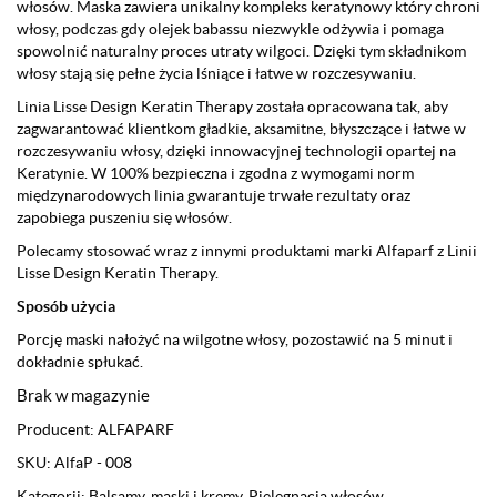
włosów. Maska zawiera unikalny kompleks keratynowy który chroni
włosy, podczas gdy olejek babassu niezwykle odżywia i pomaga
spowolnić naturalny proces utraty wilgoci. Dzięki tym składnikom
włosy stają się pełne życia lśniące i łatwe w rozczesywaniu.
Linia Lisse Design Keratin Therapy została opracowana tak, aby
zagwarantować klientkom gładkie, aksamitne, błyszczące i łatwe w
rozczesywaniu włosy, dzięki innowacyjnej technologii opartej na
Keratynie. W 100% bezpieczna i zgodna z wymogami norm
międzynarodowych linia gwarantuje trwałe rezultaty oraz
zapobiega puszeniu się włosów.
Polecamy stosować wraz z innymi produktami marki Alfaparf z Linii
Lisse Design Keratin Therapy.
Sposób użycia
Porcję maski nałożyć na wilgotne włosy, pozostawić na 5 minut i
dokładnie spłukać.
Brak w magazynie
Producent:
ALFAPARF
SKU:
AlfaP - 008
Kategorii:
Balsamy, maski i kremy
,
Pielęgnacja włosów
,