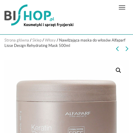
N
a
w
i
g
Strona główna
/
Sklep
/
Włosy
/
Nawilżająca maska do włosów Alfaparf
a
Lisse Design Rehydrating Mask 500ml
c
j
a